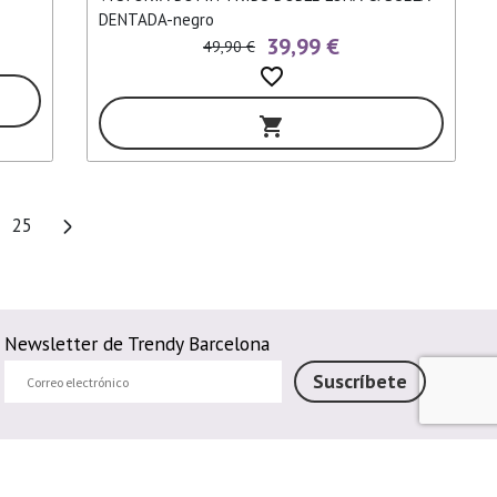
DENTADA-negro
39,99 €
49,90 €
favorite_border
shopping_cart
25
Newsletter de Trendy Barcelona
Correo
Suscríbete
electrónico
Métodos de pago