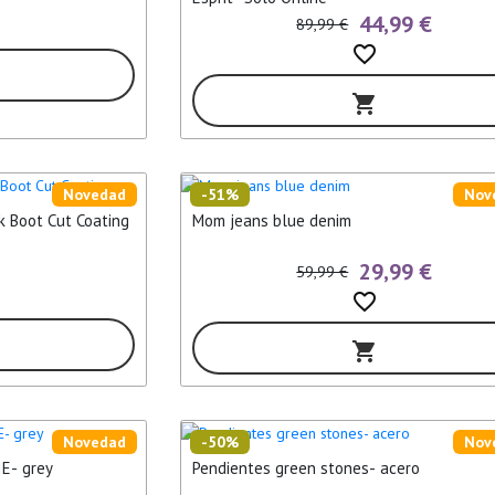
44,99 €
89,99 €
favorite_border
shopping_cart
Novedad
-51%
Nov
 Boot Cut Coating
Mom jeans blue denim
29,99 €
59,99 €
favorite_border
shopping_cart
Novedad
-50%
Nov
E- grey
Pendientes green stones- acero