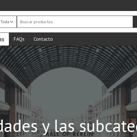
Buscar
productos
es
FAQs
Contacto
ades y las subcate