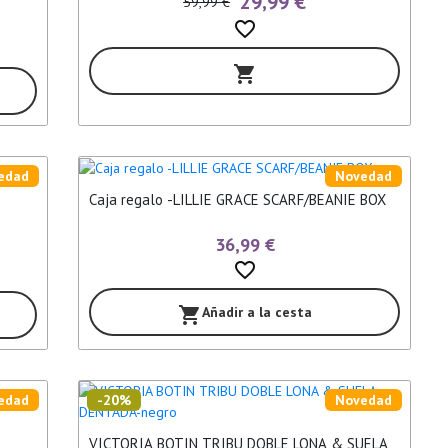
29,99 €
59,99 €
favorite_border
shopping_cart
edad
Novedad
Caja regalo -LILLIE GRACE SCARF/BEANIE BOX
36,99 €
favorite_border
Añadir a la cesta
shopping_cart
edad
-20%
Novedad
VICTORIA BOTIN TRIBU DOBLE LONA & SUELA