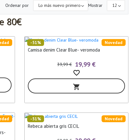
Ordenar por
Mostrar
de 80€
edad
-51%
Novedad
Camisa denim Clear Blue- veromoda
19,99 €
39,99 €
favorite_border
shopping_cart
edad
-51%
Novedad
Rebeca abierta gris CECIL
rs-