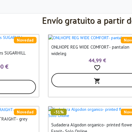
Envío gratuito a partir 
Novedad
Nov
ONLHOPE REG WIDE COMFORT- pantalon
ILL
wideleg
44,99 €
00 €
favorite_border
shopping_cart
Novedad
-51%
Nov
STRAIGHT- grey
Sudadera Algodon organico- printed flowe
Esprit- Solo Online