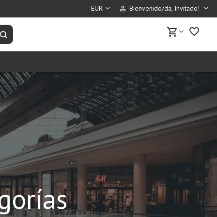
Bienvenido/da, Invitado!
perm_identity
favorite_border
shopping_cart
Buscar productos
gorías