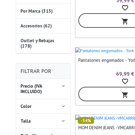
39,99 €
favorite_border
Por Marca (313)
shopping_cart
Accesorios (62)
Outlet y Rebajas
(278)
Pantalones engomados - York
FILTRAR POR
69,99 €
favorite_border
Precio (IVA
INCLUIDO)
shopping_cart
Color
-34%
Talla
MOM DENIM JEANS -VMCARRI