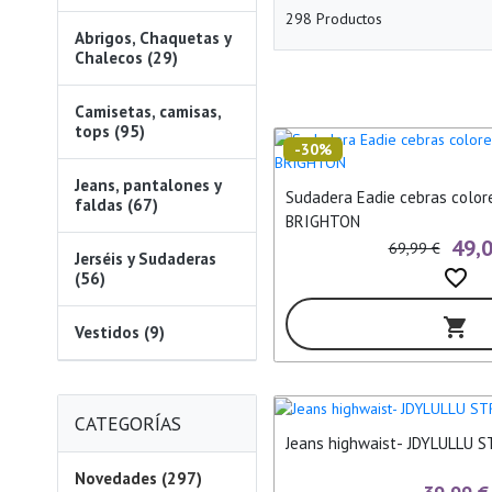
298 Productos
Abrigos, Chaquetas y
Chalecos (29)
Camisetas, camisas,
tops (95)
-30%
Jeans, pantalones y
Sudadera Eadie cebras colores SUGARH
faldas (67)
BRIGHTON
49,
69,99 €
Jerséis y Sudaderas
favorite_border
(56)
shopping_cart
Vestidos (9)
CATEGORÍAS
Jeans highwaist- JDYLULLU 
Novedades (297)