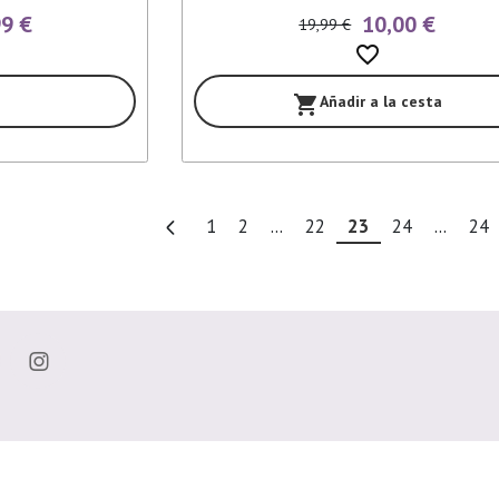
99 €
10,00 €
19,99 €
favorite_border
Añadir a la cesta
shopping_cart
1
2
...
22
23
24
...
24
Enlaces de interés