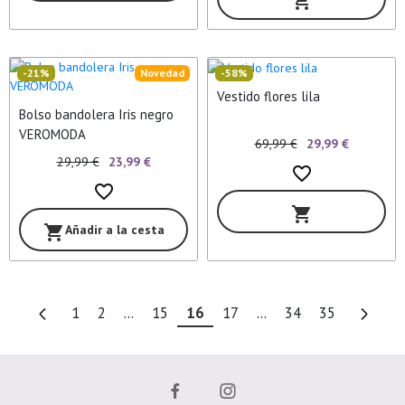
shopping_cart
-21%
Novedad
-58%
Vestido flores lila
Bolso bandolera Iris negro
VEROMODA
69,99 €
29,99 €
29,99 €
23,99 €
favorite_border
favorite_border
shopping_cart
Añadir a la cesta
shopping_cart
1
2
...
15
16
17
...
34
35