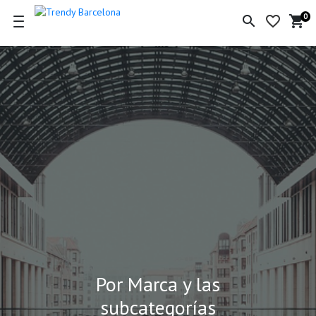
0
search
favorite_border
shopping_cart
Ce
de
la
co
Por Marca y las
subcategorías