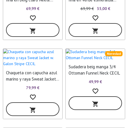
Finecord CECIL
Neele Finecord CECIL
69,99 €
69,99 €
35,00 €
favorite_border
favorite_border
shopping_cart
shopping_cart
Novedad
Sudadera beig manga 3/4
Chaqueta con capucha azul
Ottoman Funnel Neck CECIL
marino y raya Sweat Jacket
49,99 €
w. Galon Stripe CECIL
79,99 €
favorite_border
favorite_border
shopping_cart
shopping_cart