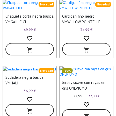
Novedad
Novedad
Chaqueta corta negra basica
Cardigan fino negro
VMGAIL CICI
VMWILLOW POINTELLE
49,99 €
34,99 €
favorite_border
favorite_border
shopping_cart
shopping_cart
Novedad
-19%
Sudadera negra basica
Jersey suave con rayas en
VMHALI
gris ONLPIUMO
36,99 €
32,99 €
27,00 €
favorite_border
favorite_border
shopping_cart