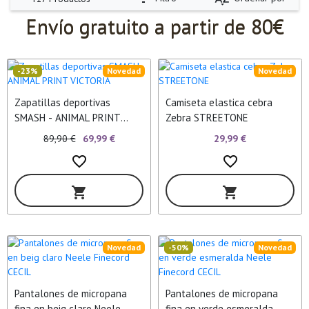
Envío gratuito a partir de 80€
-23%
Novedad
Novedad
Zapatillas deportivas
Camiseta elastica cebra
SMASH - ANIMAL PRINT
Zebra STREETONE
VICTORIA
29,99 €
89,90 €
69,99 €
favorite_border
favorite_border
shopping_cart
shopping_cart
Novedad
-50%
Novedad
Pantalones de micropana
Pantalones de micropana
fina en beig claro Neele
fina en verde esmeralda