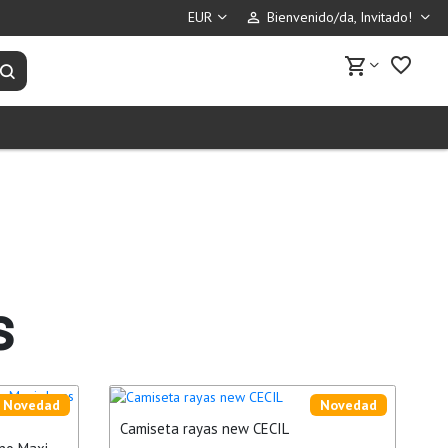
Bienvenido/da, Invitado!
perm_identity
favorite_border
shopping_cart
Buscar productos
s
Novedad
Novedad
Camiseta rayas new CECIL