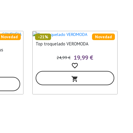
Novedad
-21%
Novedad
Top troquelado VEROMODA
us
19,99 €
24,99 €
favorite_border
shopping_cart