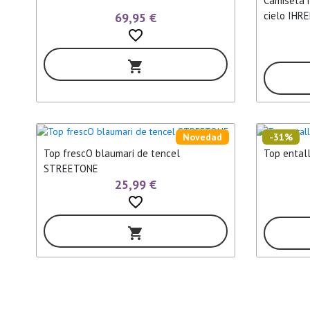
Camiseta 
cielo IHR
69,95 €
favorite_border
shopping_cart
Novedad
-31%
Top frescO blaumari de tencel
Top ental
STREETONE
25,99 €
favorite_border
shopping_cart