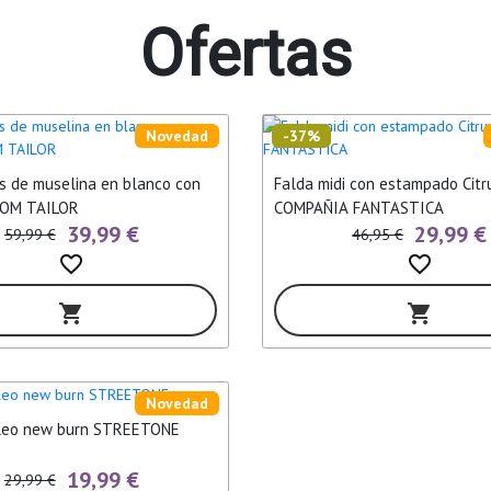
Ofertas
Novedad
-37%
s de muselina en blanco con
Falda midi con estampado Citr
TOM TAILOR
COMPAÑIA FANTASTICA
39,99 €
29,99 €
59,99 €
46,95 €
favorite_border
favorite_border
shopping_cart
shopping_cart
Novedad
leo new burn STREETONE
19,99 €
29,99 €