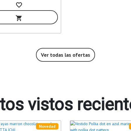
favorite_border
shopping_cart
Ver todas las ofertas
tos vistos recien
Novedad