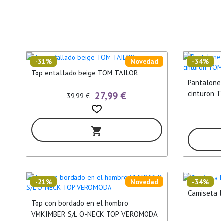
-31%
Novedad
-34%
Top entallado beige TOM TAILOR
Pantalone
cinturon 
27,99 €
39,99 €
favorite_border
shopping_cart
-21%
Novedad
-34%
Camiseta 
Top con bordado en el hombro
VMKIMBER S/L O-NECK TOP VEROMODA