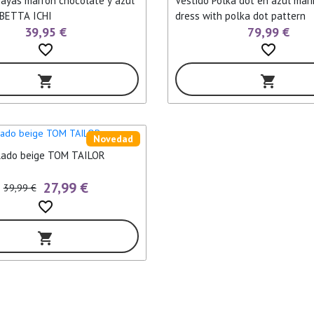
rayas marron chocolate y azul
Vestido Polka dot en azul mar
EBETTA ICHI
dress with polka dot pattern
39,95 €
79,99 €
favorite_border
favorite_border
shopping_cart
shopping_cart
Novedad
lado beige TOM TAILOR
27,99 €
39,99 €
favorite_border
shopping_cart