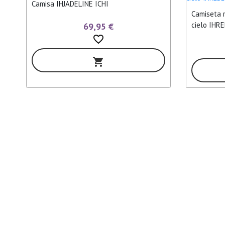
Camisa IHJADELINE ICHI
Camiseta 
cielo IHR
69,95 €
favorite_border
shopping_cart