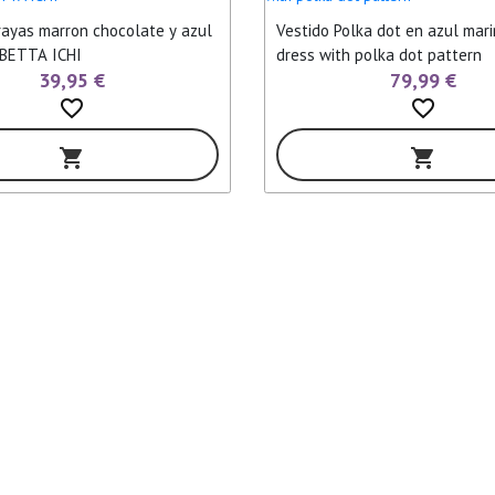
rayas marron chocolate y azul
Vestido Polka dot en azul mar
EBETTA ICHI
dress with polka dot pattern
39,95 €
79,99 €
favorite_border
favorite_border
shopping_cart
shopping_cart