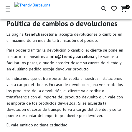
0
search
favorite_border
shopping_cart
Ce
de
la
Política de cambios o devoluciones
co
La página
trendy.barcelona
accepta devoluciones o cambios en
un máximo de un mes de la tramitación del pedido.
Para poder tramitar la devolución o cambio, el cliente se pone en
info@trendy.barcelona
contacto con nosotros a
y le vamos a
facilitar los pasos, o puede acceder desde su cuenta de cliente y
en el ultimo pedido escoje devolver producto.
Le indicamos que el transporte de vuelta a nuestras instalaciones
van a cargo del cliente. En caso de devolucion , una vez recibidos
los productos de la devolución, el cliente va a recibir o
transferencia con el importe del producto devuelto o un vale con
el importe de los productos devueltos . Si se acuerda la
devolucion el coste de transporte va a cargo del cliente , y se le
puede descontar del importe pendiente por devolver.
El vale emitido no tiene caducidad.