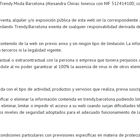
 Trendy Moda Barcelona (Alexandra Chiriac Ionescu con NIF 51241410D, con
 venta, alquiler y/o exposición pública de esta web sin la correspondiente
dando Trendy.Barcelona exenta de cualquier responsabilidad derivada de l
ntenido de la web sin previo aviso y sin ningún tipo de limitación. La inf
terceros ni la legalidad vigente.
actual o extracontractual con la persona o empresa que tuviera perjuicios 
ndole al no poder garantizar al 100% la ausencia de virus ni de otros ele
 con el tipo de actividad, productos y servicios que realiza, previa suscr
ficar o eliminar la información contenida en trendy.barcelona pudiendo limi
liminar, limitar o impedir el acceso a su web cuando surjan dificultades té
 los niveles de seguridad adoptados para el adecuado funcionamiento de l
ndiciones particulares con previsiones específicas en materia de protecc