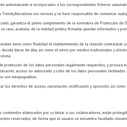
nto automatizado e incorporados a los correspondientes ficheros automati
s a Trendy.Barcelona son veraces y se hace responsable de comunicar cualq
ado, garantiza el pleno cumplimiento de la normativa de Protección de Dat
 su caso, avalistas de la entidad jurídica firmante quedan informados y pre
nales tiene como finalidad el mantenimiento de la relación contractual con
 decida darse de alta, así como el envío por medios tradicionales y electró
celona.
e protección de los datos personales legalmente requeridos, y procura in
alteración, acceso no autorizado y robo de los datos personales facilitados
no son inexpugnables.
ar los derechos de acceso, cancelación, rectificación y oposición, así com
 contenidos elaborados por su titular o sus colaboradores, están protegid
rechos reservados, de forma que el usuario se encuentra facultado únicame