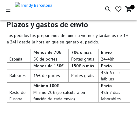
0
search
favorite_border
shopping_cart
Ce
de
la
Plazos y gastos de envío
co
Los pedidos los preparamos de lunes a viernes y tardamos de 1H
a 24H desde la hora en que se generó el pedido.
Menos de 70€
70€ o más
Envío
España
5€ de portes
Portes gratis
24-48h
Menos de 150€
150€ o más
Envío
48h-6 días
Baleares
15€ de portes
Portes gratis
hábiles
Mínimo 100€
Envío
Resto de
Mínimo 20€ (se calculará en
48h-7 días
Europa
función de cada envío)
laborables