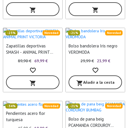
shopping_cart
shopping_cart
-23%
Novedad
-21%
Novedad
Zapatillas deportivas
Bolso bandolera Iris negro
SMASH - ANIMAL PRINT
VEROMODA
VICTORIA
89,90 €
69,99 €
29,99 €
23,99 €
favorite_border
favorite_border
Añadir a la cesta
shopping_cart
shopping_cart
-34%
Novedad
-21%
Novedad
Pendientes acero flor
Bolso de pana beig
turquesa
PCAMANDA CORDUROY