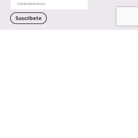
electrónico
Suscríbete
Trendy Barcelona
Enlaces de interés
Contáctenos
Comparte tu Opinión
Plazos y gastos de envío
Política de cambios o devoluciones
Condiciones generales de compra
Política de cookies
Aviso legal