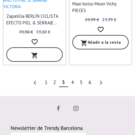
Maxi bolso Moon Vichy
PIECES
Zapatilla BERLÍN CICLISTA
29,99 €
19,99 €
EFECTO PIEL & SERRAJE
favorite_border
VICTORIA
79,90 €
59,00 €
favorite_border
Añadir a la cesta
shopping_cart
shopping_cart
1
2
3
4
5
6
Newsletter de Trendy Barcelona
Correo