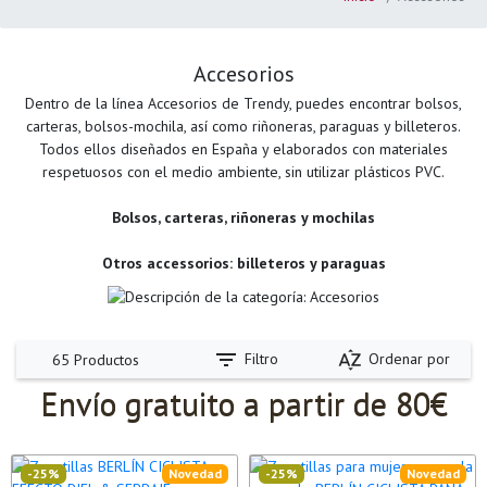
Accesorios
Dentro de la línea Accesorios de Trendy, puedes encontrar bolsos,
carteras, bolsos-mochila, así como riñoneras, paraguas y billeteros.
Todos ellos diseñados en España y elaborados con materiales
respetuosos con el medio ambiente, sin utilizar plásticos PVC.
Bolsos, carteras, riñoneras y mochilas
Otros accessorios: billeteros y paraguas
filter_list
sort_by_alpha
Filtro
Ordenar por
65 Productos
Envío gratuito a partir de 80€
-25%
Novedad
-25%
Novedad