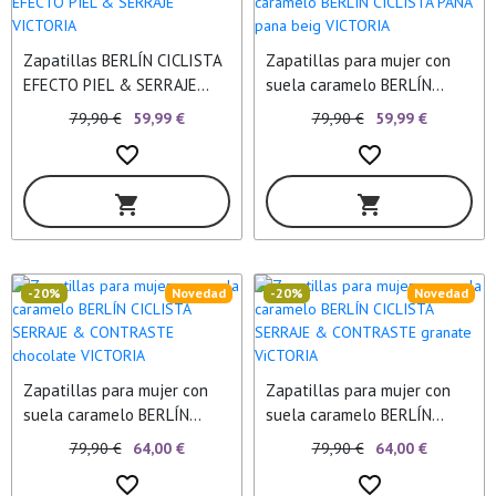
Zapatillas BERLÍN CICLISTA
Zapatillas para mujer con
EFECTO PIEL & SERRAJE
suela caramelo BERLÍN
VICTORIA
CICLISTA PANA pana beig
79,90 €
59,99 €
79,90 €
59,99 €
VICTORIA
favorite_border
favorite_border
shopping_cart
shopping_cart
-20%
Novedad
-20%
Novedad
Zapatillas para mujer con
Zapatillas para mujer con
suela caramelo BERLÍN
suela caramelo BERLÍN
CICLISTA SERRAJE &
CICLISTA SERRAJE &
79,90 €
64,00 €
79,90 €
64,00 €
CONTRASTE chocolate
CONTRASTE granate
favorite_border
favorite_border
VICTORIA
ViCTORIA