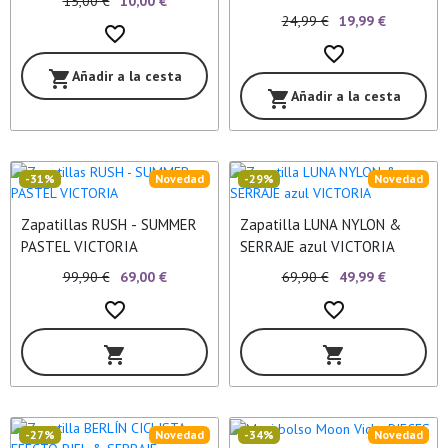
15,00 €
10,00 €
BUMBAG
24,99 €
19,99 €
favorite_border
favorite_border
Añadir a la cesta
shopping_cart
Añadir a la cesta
shopping_cart
-31%
Novedad
-29%
Novedad
Zapatillas RUSH - SUMMER
Zapatilla LUNA NYLON &
PASTEL VICTORIA
SERRAJE azul VICTORIA
99,90 €
69,00 €
69,90 €
49,99 €
favorite_border
favorite_border
shopping_cart
shopping_cart
-27%
Novedad
-34%
Novedad