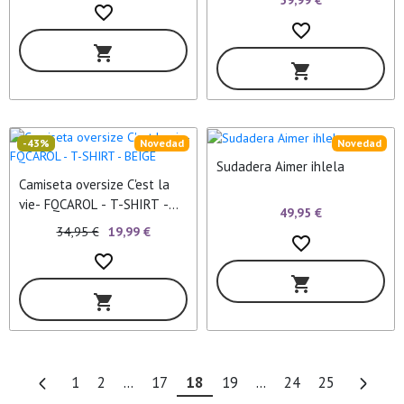
59,99 €
favorite_border
favorite_border
shopping_cart
shopping_cart
-43%
Novedad
Novedad
Sudadera Aimer ihlela
Camiseta oversize C'est la
vie- FQCAROL - T-SHIRT -
49,95 €
BEIGE
34,95 €
19,99 €
favorite_border
favorite_border
shopping_cart
shopping_cart
1
2
...
17
18
19
...
24
25