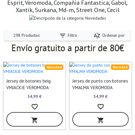
Esprit, Veromoda, Compañia Fantastica, Gabol,
Xantik, Surkana, Md-m, Street One, Cecil
filter_list
sort_by_alpha
Filtro
Ordenar por
298 Productos
Envío gratuito a partir de 80€
Novedad
Novedad
Jersey de botones beig
Jersey de punto con botones
VMJACKIE VEROMODA
VMALMA VEROMODA
34,99 €
34,99 €
favorite_border
favorite_border
shopping_cart
shopping_cart