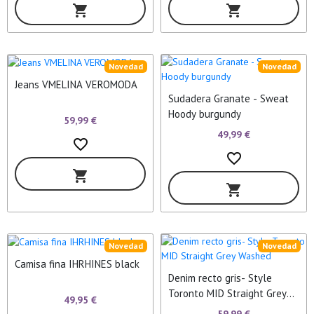
shopping_cart
shopping_cart
Novedad
Novedad
Jeans VMELINA VEROMODA
Sudadera Granate - Sweat
Hoody burgundy
59,99 €
49,99 €
favorite_border
favorite_border
shopping_cart
shopping_cart
Novedad
Novedad
Camisa fina IHRHINES black
Denim recto gris- Style
Toronto MID Straight Grey
49,95 €
Washed