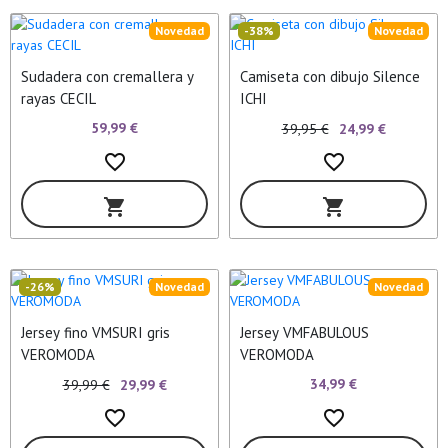
Novedad
-38%
Novedad
Sudadera con cremallera y
Camiseta con dibujo Silence
rayas CECIL
ICHI
59,99 €
39,95 €
24,99 €
favorite_border
favorite_border
shopping_cart
shopping_cart
-26%
Novedad
Novedad
Jersey fino VMSURI gris
Jersey VMFABULOUS
VEROMODA
VEROMODA
34,99 €
39,99 €
29,99 €
favorite_border
favorite_border