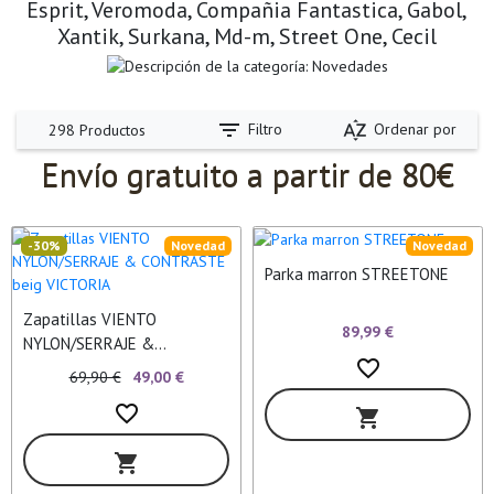
Esprit, Veromoda, Compañia Fantastica, Gabol,
Xantik, Surkana, Md-m, Street One, Cecil
filter_list
sort_by_alpha
Filtro
Ordenar por
298 Productos
Envío gratuito a partir de 80€
-30%
Novedad
Novedad
Parka marron STREETONE
Zapatillas VIENTO
89,99 €
NYLON/SERRAJE &
favorite_border
CONTRASTE beig VICTORIA
69,90 €
49,00 €
favorite_border
shopping_cart
shopping_cart