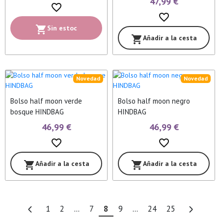
47,99 €
favorite_border
favorite_border
Sin estoc
shopping_cart
Añadir a la cesta
shopping_cart
Novedad
Novedad
Bolso half moon verde
Bolso half moon negro
bosque HINDBAG
HINDBAG
46,99 €
46,99 €
favorite_border
favorite_border
Añadir a la cesta
Añadir a la cesta
shopping_cart
shopping_cart
1
2
...
7
8
9
...
24
25