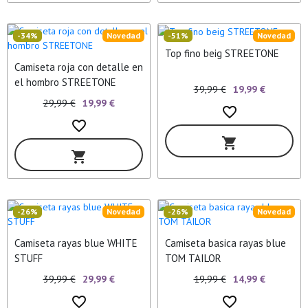
-34%
Novedad
-51%
Novedad
Top fino beig STREETONE
Camiseta roja con detalle en
el hombro STREETONE
39,99 €
19,99 €
29,99 €
19,99 €
favorite_border
favorite_border
shopping_cart
shopping_cart
-26%
Novedad
-26%
Novedad
Camiseta rayas blue WHITE
Camiseta basica rayas blue
STUFF
TOM TAILOR
39,99 €
29,99 €
19,99 €
14,99 €
favorite_border
favorite_border