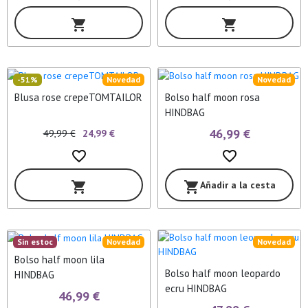
shopping_cart
shopping_cart
-51%
Novedad
Novedad
Blusa rose crepeTOMTAILOR
Bolso half moon rosa
HINDBAG
46,99 €
49,99 €
24,99 €
favorite_border
favorite_border
Añadir a la cesta
shopping_cart
shopping_cart
Sin estoc
Novedad
Novedad
Bolso half moon lila
Bolso half moon leopardo
HINDBAG
ecru HINDBAG
46,99 €