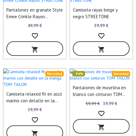
Pantalones en granate Style
Camiseta rayas beige y
Emee Crinkle Rayon
negro STREETONE
STREETONE
49,99 €
39,99 €
favorite_border
favorite_border
shopping_cart
shopping_cart
Novedad
-34%
Novedad
Pantalones de muselina en
Camiseta relaxed fit en azul
blanco con cinturon TOM
marino con detalle en la
TAILOR
59,99 €
39,99 €
manga TOM TAILOR
39,99 €
favorite_border
favorite_border
shopping_cart
shopping_cart