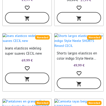
favorite_border
favorite_border
shopping_cart
shopping_cart
Novedad
Novedad
Jeans elasticos wideleg
Shorts largos elasticos en
super suaves CECIL new
color indigo Style Neele
69,99 €
SHORTS Rinsed CECIL
49,99 €
favorite_border
favorite_border
shopping_cart
shopping_cart
Novedad
Novedad