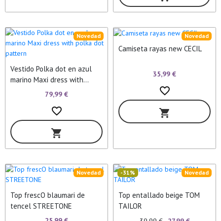
Novedad
Novedad
Camiseta rayas new CECIL
Vestido Polka dot en azul
35,99 €
marino Maxi dress with
favorite_border
polka dot pattern
79,99 €
favorite_border
shopping_cart
shopping_cart
Novedad
-31%
Novedad
Top frescO blaumari de
Top entallado beige TOM
tencel STREETONE
TAILOR
25,99 €
39,99 €
27,99 €