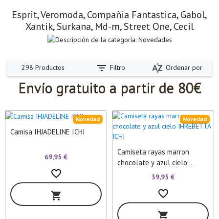
Esprit, Veromoda, Compañia Fantastica, Gabol,
Xantik, Surkana, Md-m, Street One, Cecil
filter_list
sort_by_alpha
Filtro
Ordenar por
298 Productos
Envío gratuito a partir de 80€
Novedad
Novedad
Camisa IHJADELINE ICHI
Camiseta rayas marron
69,95 €
chocolate y azul cielo
favorite_border
IHREBETTA ICHI
39,95 €
favorite_border
shopping_cart
shopping_cart