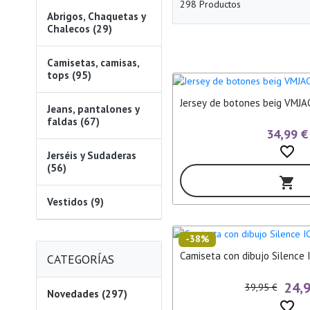
298 Productos
Abrigos, Chaquetas y
Chalecos (29)
Camisetas, camisas,
tops (95)
Jersey de botones beig VM
Jeans, pantalones y
faldas (67)
34,99 €
favorite_border
Jerséis y Sudaderas
(56)
shopping_cart
Vestidos (9)
-38%
Camiseta con dibujo Silence 
CATEGORÍAS
24,
39,95 €
Novedades (297)
favorite_border