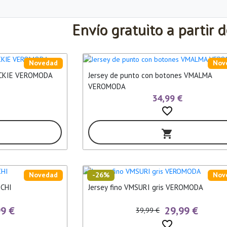
Envío gratuito a partir 
Novedad
Nov
JACKIE VEROMODA
Jersey de punto con botones VMALMA
VEROMODA
34,99 €
favorite_border
shopping_cart
Novedad
-26%
Nov
ICHI
Jersey fino VMSURI gris VEROMODA
99 €
29,99 €
39,99 €
favorite_border