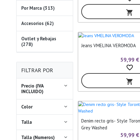
Por Marca (313)
shopping_cart
Accesorios (62)
Outlet y Rebajas
(278)
Jeans VMELINA VEROMODA
59,99 €
favorite_border
FILTRAR POR
shopping_cart
Precio (IVA
INCLUIDO)
Color
Denim recto gris- Style Toro
Talla
Grey Washed
59,99 €
Talla (Numeros)