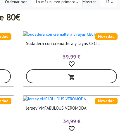
Ordenar por
Mostrar
de 80€
edad
Novedad
Sudadera con cremallera y rayas CECIL
59,99 €
favorite_border
shopping_cart
edad
Novedad
Jersey VMFABULOUS VEROMODA
34,99 €
favorite_border