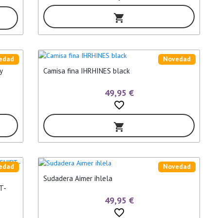
shopping_cart
edad
Novedad
y
Camisa fina IHRHINES black
49,95 €
favorite_border
shopping_cart
edad
Novedad
Sudadera Aimer ihlela
 T-
49,95 €
favorite_border