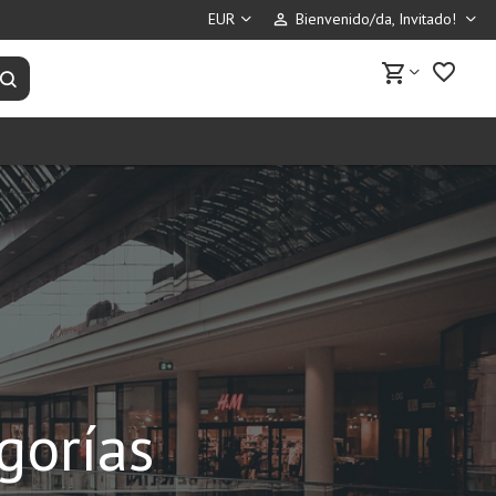
Bienvenido/da, Invitado!
perm_identity
favorite_border
shopping_cart
Buscar productos
gorías