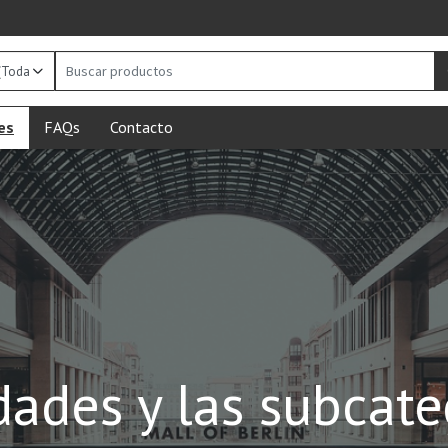
Buscar
productos
es
FAQs
Contacto
ades y las subcate