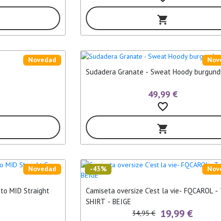
shopping_cart
Novedad
Nov
Sudadera Granate - Sweat Hoody burgund
49,99 €
favorite_border
shopping_cart
Novedad
-43%
Nov
nto MID Straight
Camiseta oversize C'est la vie- FQCAROL -
SHIRT - BEIGE
19,99 €
34,95 €