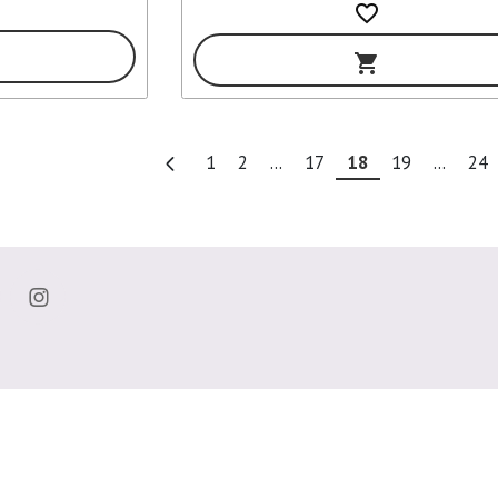
favorite_border
shopping_cart
1
2
...
17
18
19
...
24
Enlaces de interés
Contáctenos
Comparte tu Opinión