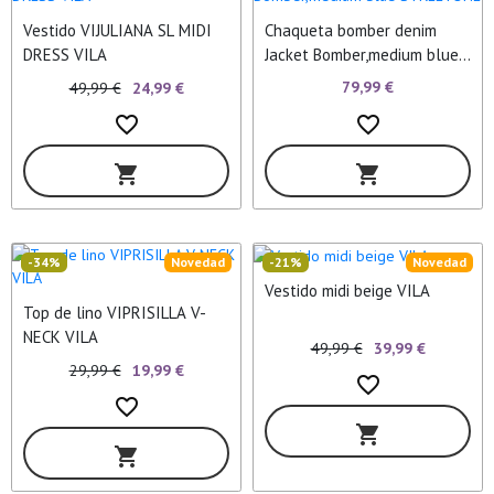
Vestido VIJULIANA SL MIDI
Chaqueta bomber denim
DRESS VILA
Jacket Bomber,medium blue
STREETONE
79,99 €
49,99 €
24,99 €
favorite_border
favorite_border
shopping_cart
shopping_cart
-34%
Novedad
-21%
Novedad
Vestido midi beige VILA
Top de lino VIPRISILLA V-
NECK VILA
49,99 €
39,99 €
29,99 €
19,99 €
favorite_border
favorite_border
shopping_cart
shopping_cart