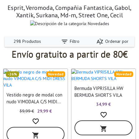
Esprit, Veromoda, Compañia Fantastica, Gabol,
Xantik, Surkana, Md-m, Street One, Cecil
filter_list
sort_by_alpha
Filtro
Ordenar por
298 Productos
Envío gratuito a partir de 80€
-26%
Novedad
Novedad
Bermuda VIPRISILLA HW
Vestido negro de modal con
BERMUDA SHORTS VILA
nudo VIMODALA C/S MIDI
34,99 €
DRESS VILA
39,99 €
29,99 €
favorite_border
favorite_border
shopping_cart
shopping_cart