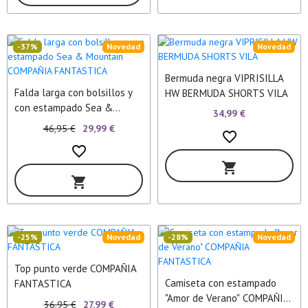
-37%
Novedad
Novedad
Bermuda negra VIPRISILLA
Falda larga con bolsillos y
HW BERMUDA SHORTS VILA
con estampado Sea &
34,99 €
Mountain COMPAÑIA
46,95 €
29,99 €
favorite_border
FANTASTICA
favorite_border
shopping_cart
shopping_cart
-25%
Novedad
-28%
Novedad
Top punto verde COMPAÑIA
Camiseta con estampado
FANTASTICA
"Amor de Verano" COMPAÑIA
36,95 €
27,99 €