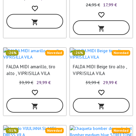
FANTASTICA
24,95 €
17,99 €
favorite_border
favorite_border
shopping_cart
shopping_cart
-26%
Novedad
-26%
Novedad
FALDA MIDI amarillo, tiro
FALDA MIDI Beige tiro alto ,
alto , VIPRISILLA VILA
VIPRISILLA VILA
39,99 €
29,99 €
39,99 €
29,99 €
favorite_border
favorite_border
shopping_cart
shopping_cart
-51%
Novedad
Novedad