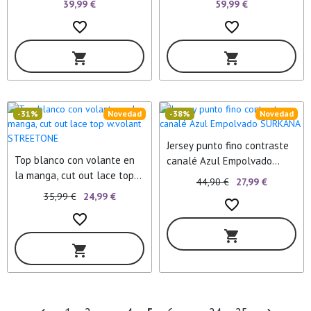
39,99 €
59,99 €
favorite_border
favorite_border
shopping_cart
shopping_cart
-31%
Novedad
-38%
Novedad
Jersey punto fino contraste
Top blanco con volante en
canalé Azul Empolvado
la manga, cut out lace top
SURKANA
44,90 €
27,99 €
w.volant STREETONE
35,99 €
24,99 €
favorite_border
favorite_border
shopping_cart
shopping_cart