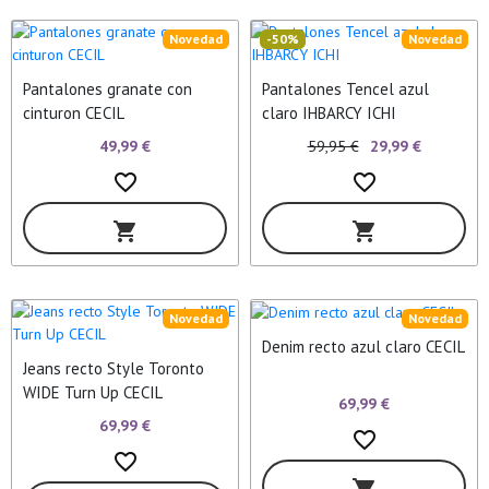
Novedad
-50%
Novedad
Pantalones granate con
Pantalones Tencel azul
cinturon CECIL
claro IHBARCY ICHI
49,99 €
59,95 €
29,99 €
favorite_border
favorite_border
shopping_cart
shopping_cart
Novedad
Novedad
Denim recto azul claro CECIL
Jeans recto Style Toronto
WIDE Turn Up CECIL
69,99 €
69,99 €
favorite_border
favorite_border