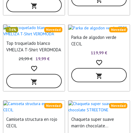
shopping_cart
shopping_cart
-34%
Novedad
Novedad
Parka de algodon verde
Top troquelado blanco
CECIL
VMELIZA T-Shirt VEROMODA
119,99 €
29,99 €
19,99 €
favorite_border
favorite_border
shopping_cart
shopping_cart
Novedad
Novedad
Camiseta structura en rojo
Chaqueta super suave
CECIL
marrón chocolate
STREETONE