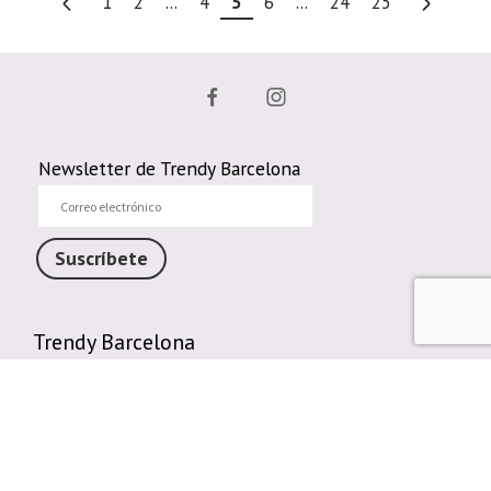
1
2
...
4
5
6
...
24
25
Newsletter de Trendy Barcelona
Correo
electrónico
Suscríbete
Trendy Barcelona
Enlaces de interés
Contáctenos