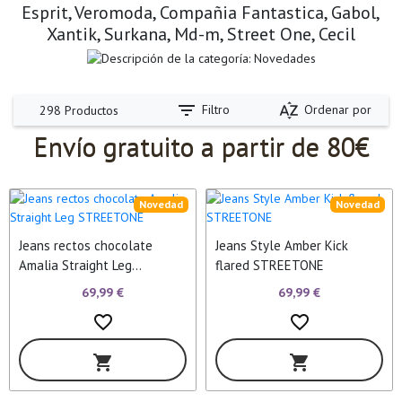
Esprit, Veromoda, Compañia Fantastica, Gabol,
Xantik, Surkana, Md-m, Street One, Cecil
filter_list
sort_by_alpha
Filtro
Ordenar por
298 Productos
Envío gratuito a partir de 80€
Novedad
Novedad
Jeans rectos chocolate
Jeans Style Amber Kick
Amalia Straight Leg
flared STREETONE
STREETONE
69,99 €
69,99 €
favorite_border
favorite_border
shopping_cart
shopping_cart