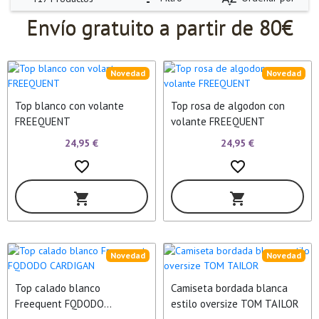
Envío gratuito a partir de 80€
Novedad
Novedad
Top blanco con volante
Top rosa de algodon con
FREEQUENT
volante FREEQUENT
24,95 €
24,95 €
favorite_border
favorite_border
shopping_cart
shopping_cart
Novedad
Novedad
Top calado blanco
Camiseta bordada blanca
Freequent FQDODO
estilo oversize TOM TAILOR