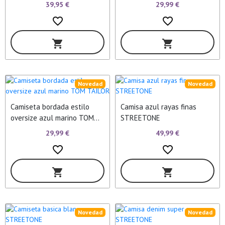
CARDIGAN
39,95 €
29,99 €
favorite_border
favorite_border
shopping_cart
shopping_cart
Novedad
Novedad
Camiseta bordada estilo
Camisa azul rayas finas
oversize azul marino TOM
STREETONE
TAILOR
29,99 €
49,99 €
favorite_border
favorite_border
shopping_cart
shopping_cart
Novedad
Novedad