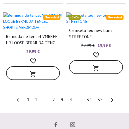
Novedad
-34%
Novedad
Camiseta leo new burn
Bermuda de tencel VMBREE
STREETONE
HR LOOSE BERMUDA TENCEL
29,99 €
19,99 €
SHORTS VEROMODA
29,99 €
favorite_border
favorite_border
shopping_cart
shopping_cart
1
2
...
2
3
4
...
34
35