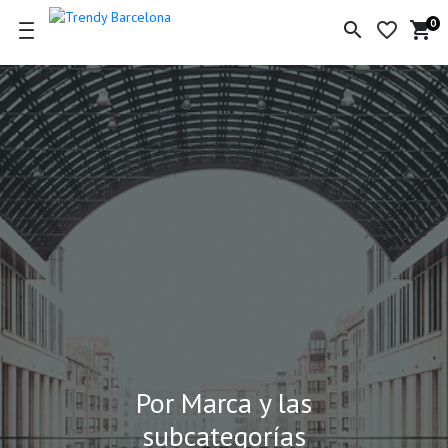
0
search
favorite_border
shopping_cart
Ce
de
la
co
Por Marca y las
subcategorías