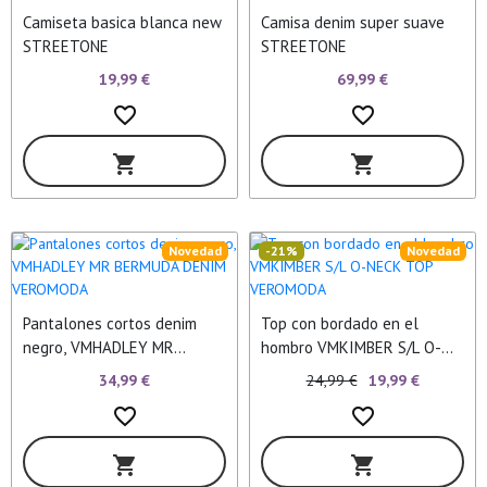
Camiseta basica blanca new
Camisa denim super suave
STREETONE
STREETONE
19,99 €
69,99 €
favorite_border
favorite_border
shopping_cart
shopping_cart
Novedad
-21%
Novedad
Pantalones cortos denim
Top con bordado en el
negro, VMHADLEY MR
hombro VMKIMBER S/L O-
BERMUDA DENIM VEROMODA
NECK TOP VEROMODA
34,99 €
24,99 €
19,99 €
favorite_border
favorite_border
shopping_cart
shopping_cart