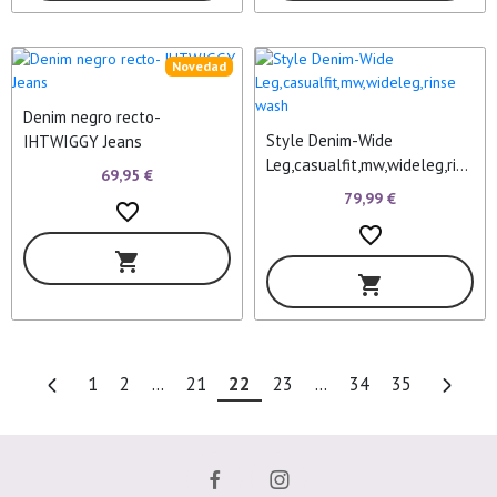
Novedad
Denim negro recto-
Style Denim-Wide
IHTWIGGY Jeans
Leg,casualfit,mw,wideleg,rins
69,95 €
e wash
79,99 €
favorite_border
favorite_border
shopping_cart
shopping_cart
1
2
...
21
22
23
...
34
35