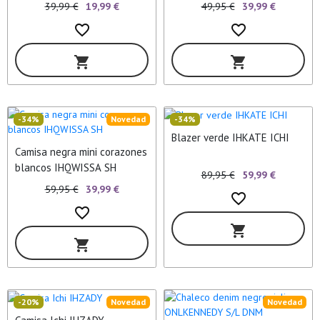
39,99 €
19,99 €
49,95 €
39,99 €
favorite_border
favorite_border
shopping_cart
shopping_cart
-34%
Novedad
-34%
Blazer verde IHKATE ICHI
Camisa negra mini corazones
blancos IHQWISSA SH
89,95 €
59,99 €
59,95 €
39,99 €
favorite_border
favorite_border
shopping_cart
shopping_cart
-20%
Novedad
Novedad