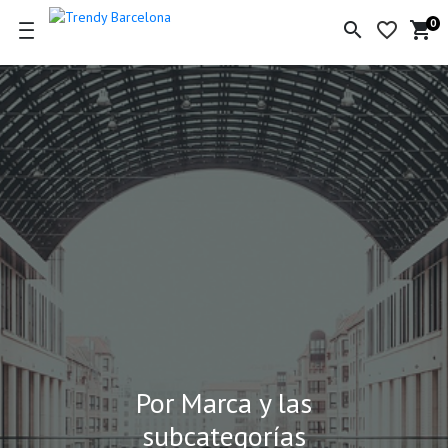
0
search
favorite_border
shopping_cart
Ce
de
la
co
Por Marca y las
subcategorías