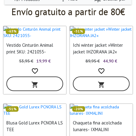
Envío gratuito a partir de 80€
-63%
-51%
Vestido Cinturón Animal
Ichi winter jacket »Winter
print SKU: 2421055-
jacket IHZORANA JA2«
53,95 €
19,99 €
89,95 €
44,90 €
favorite_border
favorite_border
shopping_cart
shopping_cart
-51%
-20%
Blusa Gold Lurex PCNORA LS
Chaqueta fina acolchada
TEE
lunares- IXMALINI