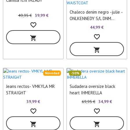
Camisa Ichi IHZADY
Chaleco denim negro -julie -
49,95 €
39,99 €
ONLKENNEDY S/L DNM
favorite_border
WAISTCOAT
44,99 €
favorite_border
shopping_cart
shopping_cart
Novedad
-50%
Jeans rectos- VMKYLA MR
Sudadera oversize black
STRAIGHT
heart IHMERELLA
39,99 €
69,95 €
34,99 €
favorite_border
favorite_border
shopping_cart
shopping_cart