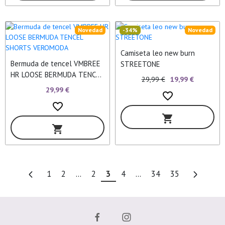
Novedad
-34%
Novedad
Camiseta leo new burn
Bermuda de tencel VMBREE
STREETONE
HR LOOSE BERMUDA TENCEL
29,99 €
19,99 €
SHORTS VEROMODA
29,99 €
favorite_border
favorite_border
shopping_cart
shopping_cart
1
2
...
2
3
4
...
34
35