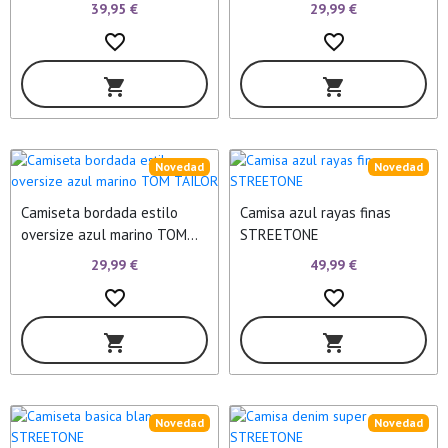
CARDIGAN
39,95 €
29,99 €
favorite_border
favorite_border
shopping_cart
shopping_cart
Novedad
Novedad
Camiseta bordada estilo
Camisa azul rayas finas
oversize azul marino TOM
STREETONE
TAILOR
29,99 €
49,99 €
favorite_border
favorite_border
shopping_cart
shopping_cart
Novedad
Novedad