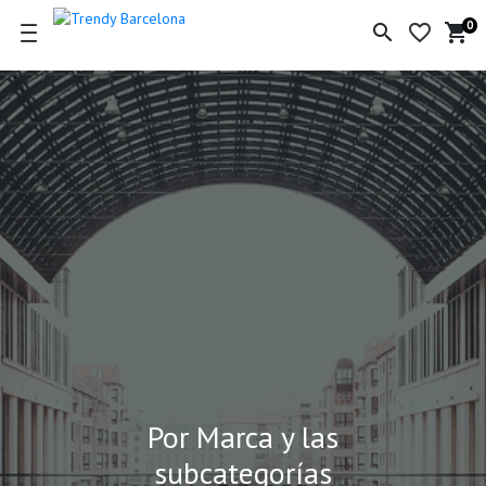
0
search
favorite_border
shopping_cart
Ce
de
la
co
Por Marca y las
subcategorías