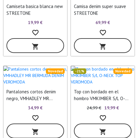
Camiseta basica blanca new
Camisa denim super suave
STREETONE
STREETONE
19,99 €
69,99 €
favorite_border
favorite_border
shopping_cart
shopping_cart
Novedad
-21%
Novedad
Pantalones cortos denim
Top con bordado en el
negro, VMHADLEY MR
hombro VMKIMBER S/L O-
BERMUDA DENIM VEROMODA
NECK TOP VEROMODA
34,99 €
24,99 €
19,99 €
favorite_border
favorite_border
shopping_cart
shopping_cart