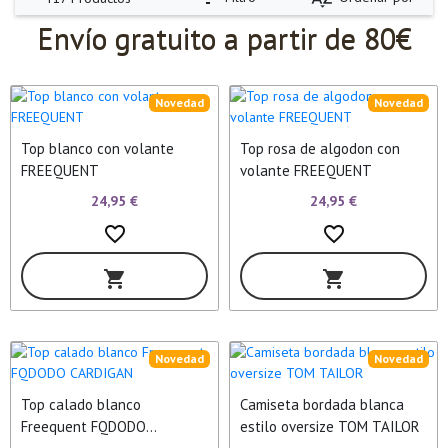
Envío gratuito a partir de 80€
Novedad
Novedad
Top blanco con volante
Top rosa de algodon con
FREEQUENT
volante FREEQUENT
24,95 €
24,95 €
favorite_border
favorite_border
shopping_cart
shopping_cart
Novedad
Novedad
Top calado blanco
Camiseta bordada blanca
Freequent FQDODO
estilo oversize TOM TAILOR