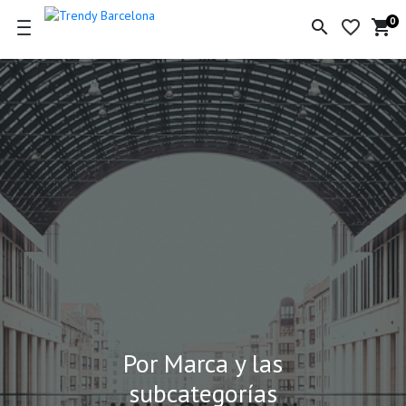
0
search
favorite_border
shopping_cart
Ce
de
la
co
Por Marca y las
subcategorías