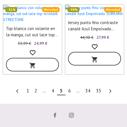
-31%
Novedad
-38%
Novedad
Jersey punto fino contraste
Top blanco con volante en
canalé Azul Empolvado
la manga, cut out lace top
SURKANA
44,90 €
27,99 €
w.volant STREETONE
35,99 €
24,99 €
favorite_border
favorite_border
shopping_cart
shopping_cart
1
2
...
4
5
6
...
34
35