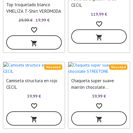
Top troquelado blanco
CECIL
VMELIZA T-Shirt VEROMODA
119,99 €
29,99 €
19,99 €
favorite_border
favorite_border
shopping_cart
shopping_cart
Novedad
Novedad
Camiseta structura en rojo
Chaqueta super suave
CECIL
marrón chocolate
STREETONE
39,99 €
59,99 €
favorite_border
favorite_border
shopping_cart
shopping_cart