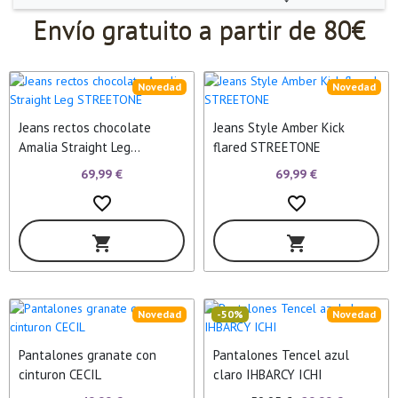
Envío gratuito a partir de 80€
Novedad
Novedad
Jeans rectos chocolate
Jeans Style Amber Kick
Amalia Straight Leg
flared STREETONE
STREETONE
69,99 €
69,99 €
favorite_border
favorite_border
shopping_cart
shopping_cart
Novedad
-50%
Novedad
Pantalones granate con
Pantalones Tencel azul
cinturon CECIL
claro IHBARCY ICHI