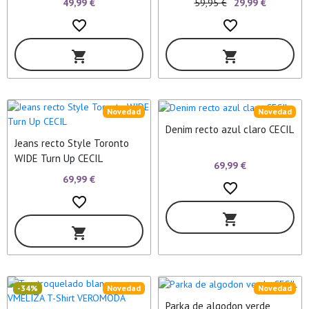
49,99 €
59,95 €
29,99 €
favorite_border
favorite_border
shopping_cart
shopping_cart
Novedad
Novedad
Denim recto azul claro CECIL
Jeans recto Style Toronto
WIDE Turn Up CECIL
69,99 €
69,99 €
favorite_border
favorite_border
shopping_cart
shopping_cart
-34%
Novedad
Novedad
Parka de algodon verde