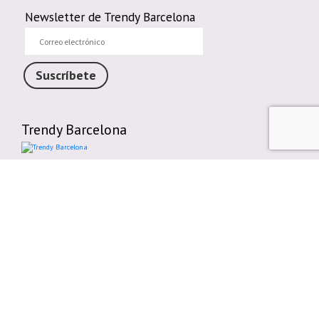
Newsletter de Trendy Barcelona
Correo
electrónico
Suscríbete
Trendy Barcelona
Enlaces de interés
Contáctenos
Comparte tu Opinión
Plazos y gastos de envío
Política de cambios o devoluciones
Condiciones generales de compra