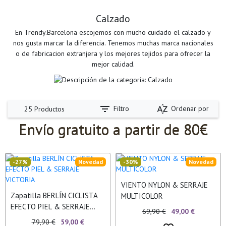
Calzado
En Trendy.Barcelona escojemos con mucho cuidado el calzado y
nos gusta marcar la diferencia. Tenemos muchas marca nacionales
o de fabricacion extranjera y los mejores tejidos para ofrecer la
mejor calidad.
filter_list
sort_by_alpha
Filtro
Ordenar por
25 Productos
Envío gratuito a partir de 80€
-27%
Novedad
-30%
Novedad
VIENTO NYLON & SERRAJE
Zapatilla BERLÍN CICLISTA
MULTICOLOR
EFECTO PIEL & SERRAJE
69,90 €
49,00 €
VICTORIA
79,90 €
59,00 €