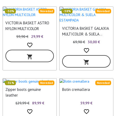
-50%
Novedad
-58%
Novedad
VICTORIA BASKET ASTRO
VICTORIA BASKET GALAXIA
NYLON MULTICOLOR
MULTICOLOR & SUELA
59,90 €
29,99 €
ESTAMPADA
69,90 €
30,00 €
favorite_border
favorite_border
shopping_cart
shopping_cart
-31%
Novedad
Novedad
Zipper boots genuine
Botin cremallera
leather
59,99 €
129,99 €
89,99 €
favorite_border
favorite_border