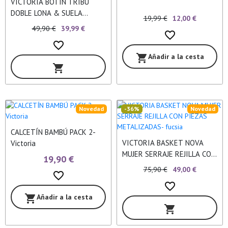
VICTORIA BOTIN TRIBU
DOBLE LONA & SUELA
19,99 €
12,00 €
DENTADA-negro
49,90 €
39,99 €
favorite_border
favorite_border
Añadir a la cesta
shopping_cart
shopping_cart
Novedad
-36%
Novedad
CALCETÍN BAMBÚ PACK 2-
VICTORIA BASKET NOVA
Victoria
MUJER SERRAJE REJILLA CON
19,90 €
PIEZAS METALIZADAS-
75,90 €
49,00 €
favorite_border
fucsia
favorite_border
Añadir a la cesta
shopping_cart
shopping_cart