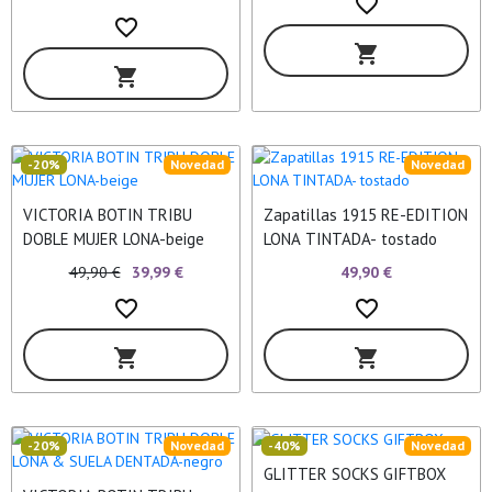
favorite_border
favorite_border
shopping_cart
shopping_cart
-20%
Novedad
Novedad
VICTORIA BOTIN TRIBU
Zapatillas 1915 RE-EDITION
DOBLE MUJER LONA-beige
LONA TINTADA- tostado
49,90 €
49,90 €
39,99 €
favorite_border
favorite_border
shopping_cart
shopping_cart
-20%
Novedad
-40%
Novedad
GLITTER SOCKS GIFTBOX