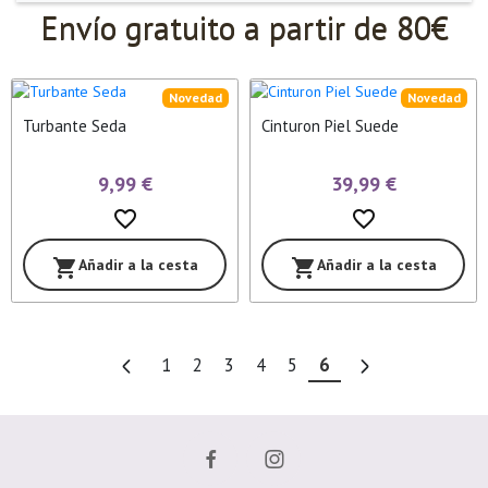
Envío gratuito a partir de 80€
Novedad
Novedad
Turbante Seda
Cinturon Piel Suede
9,99 €
39,99 €
favorite_border
favorite_border
Añadir a la cesta
Añadir a la cesta
shopping_cart
shopping_cart
1
2
3
4
5
6