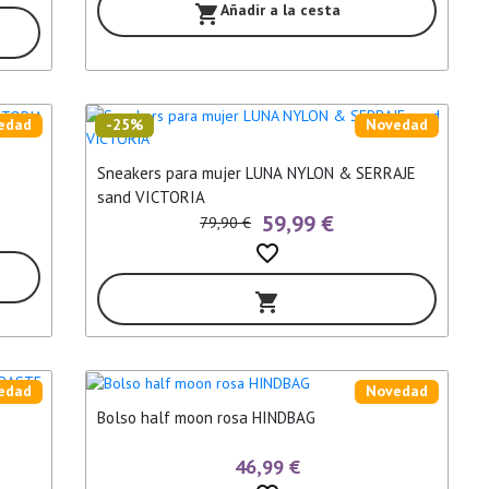
Añadir a la cesta
shopping_cart
edad
-25%
Novedad
Sneakers para mujer LUNA NYLON & SERRAJE
sand VICTORIA
59,99 €
79,90 €
favorite_border
shopping_cart
edad
Novedad
Bolso half moon rosa HINDBAG
46,99 €