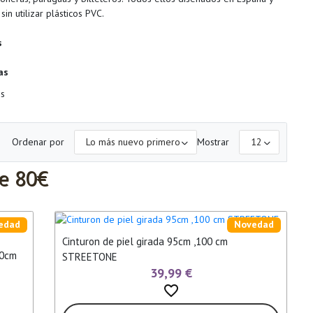
n utilizar plásticos PVC.
s
as
Ordenar por
Mostrar
de 80€
edad
Novedad
Cinturon de piel girada 95cm ,100 cm
00cm
STREETONE
39,99 €
favorite_border