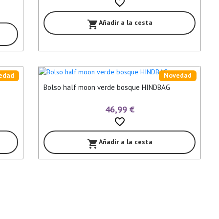
favorite_border
Añadir a la cesta
shopping_cart
edad
Novedad
Bolso half moon verde bosque HINDBAG
46,99 €
favorite_border
Añadir a la cesta
shopping_cart