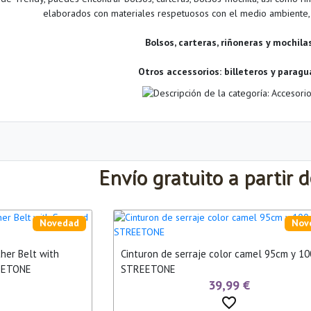
elaborados con materiales respetuosos con el medio ambiente, si
Bolsos, carteras, riñoneras y mochila
Otros accessorios: billeteros y paragu
Envío gratuito a partir 
Novedad
Nov
ther Belt with
Cinturon de serraje color camel 95cm y 1
EETONE
STREETONE
39,99 €
favorite_border