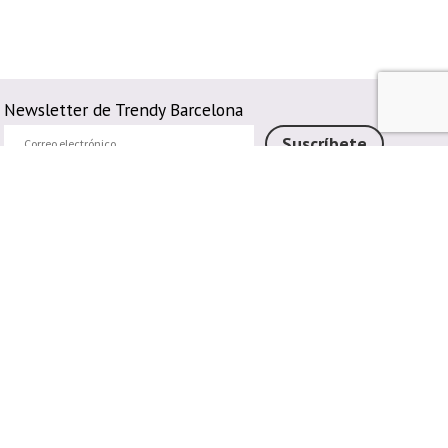
Newsletter de Trendy Barcelona
Correo
Suscríbete
electrónico
Métodos de pago
Pagar en Tienda
Pago por transferencia bancaria
Pagar con Tarjeta
Bizum
Métodos de envío
Envío Propio
Recogida en Tienda