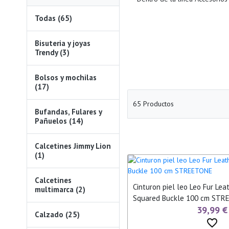
Todas (65)
Bisuteria y joyas
Trendy (3)
Bolsos y mochilas
(17)
65 Productos
Bufandas, Fulares y
Pañuelos (14)
Calcetines Jimmy Lion
(1)
Calcetines
Cinturon piel leo Leo Fur Lea
multimarca (2)
Squared Buckle 100 cm STR
39,99 €
Calzado (25)
favorite_border