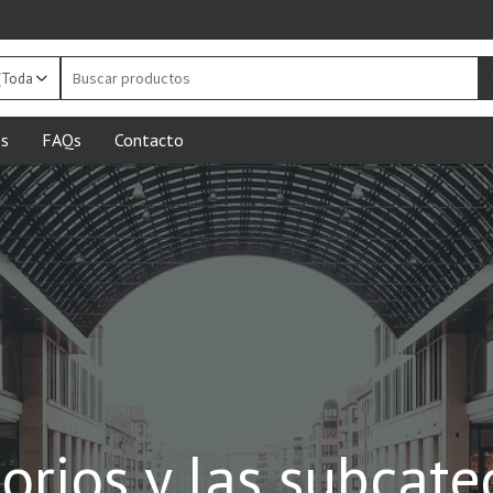
Buscar
productos
s
FAQs
Contacto
orios y las subcate