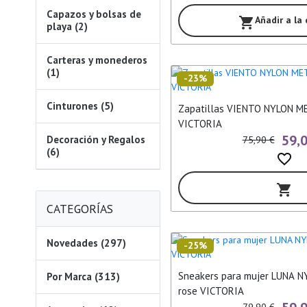
Capazos y bolsas de
Añadir a la
shopping_cart
playa (2)
Carteras y monederos
(1)
-23%
Cinturones (5)
Zapatillas VIENTO NYLON M
VICTORIA
59,
Decoración y Regalos
75,90 €
(6)
favorite_border
shopping_cart
CATEGORÍAS
Novedades (297)
-25%
Sneakers para mujer LUNA 
Por Marca (313)
rose VICTORIA