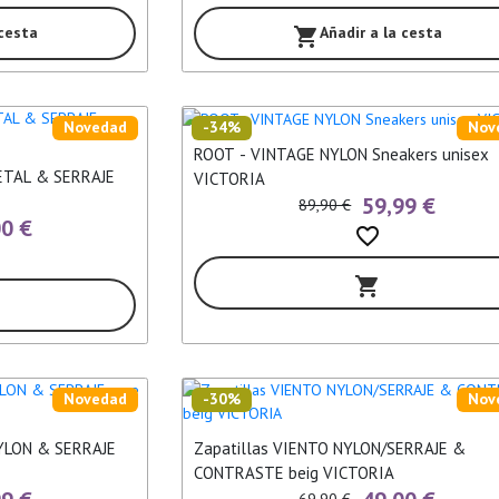
 cesta
Añadir a la cesta
shopping_cart
Novedad
-34%
Nov
ROOT - VINTAGE NYLON Sneakers unisex
ETAL & SERRAJE
VICTORIA
59,99 €
89,90 €
00 €
favorite_border
shopping_cart
Novedad
-30%
Nov
NYLON & SERRAJE
Zapatillas VIENTO NYLON/SERRAJE &
CONTRASTE beig VICTORIA