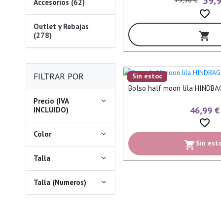
59,
79,90 €
Accesorios (62)
favorite_border
Outlet y Rebajas
shopping_cart
(278)
FILTRAR POR
Sin estoc
Bolso half moon lila HINDBA
Precio (IVA
46,99 €
INCLUIDO)
favorite_border
Color
Sin est
shopping_cart
Talla
Talla (Numeros)