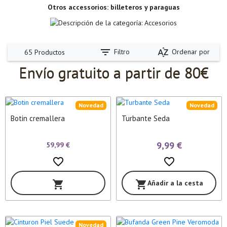
Otros accessorios: billeteros y paraguas
filter_list
sort_by_alpha
Filtro
Ordenar por
65 Productos
Envío gratuito a partir de 80€
Novedad
Novedad
Botin cremallera
Turbante Seda
9,99 €
59,99 €
favorite_border
favorite_border
Añadir a la cesta
shopping_cart
shopping_cart
Novedad