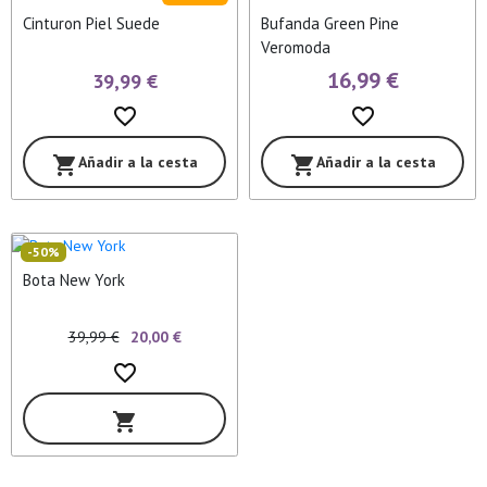
Cinturon Piel Suede
Bufanda Green Pine
Veromoda
16,99 €
39,99 €
favorite_border
favorite_border
Añadir a la cesta
Añadir a la cesta
shopping_cart
shopping_cart
-50%
Bota New York
39,99 €
20,00 €
favorite_border
shopping_cart