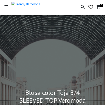
0
search
favorite_border
shopping_cart
Ce
de
la
co
Blusa color Teja 3/4
SLEEVED TOP Veromoda