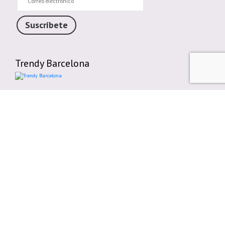
electrónico
Suscríbete
Trendy Barcelona
Enlaces de interés
Contáctenos
Comparte tu Opinión
Plazos y gastos de envío
Política de cambios o devoluciones
Condiciones generales de compra
Política de cookies
Aviso legal