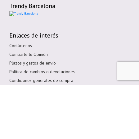
Trendy Barcelona
Enlaces de interés
Contáctenos
Comparte tu Opinión
Plazos y gastos de envío
Política de cambios o devoluciones
Condiciones generales de compra
Política de cookies
Aviso legal
Métodos de pago
Pagar en Tienda
Pago por transferencia bancaria
Pagar con Tarjeta
Bizum