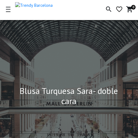
0
search
favorite_border
shopping_cart
Ce
de
la
co
Blusa Turquesa Sara- doble
cara