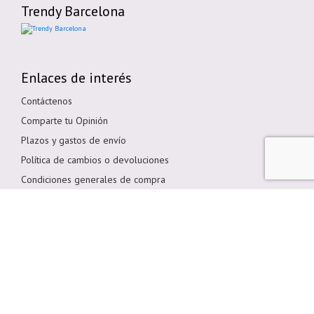
Trendy Barcelona
Enlaces de interés
Contáctenos
Comparte tu Opinión
Plazos y gastos de envío
Política de cambios o devoluciones
Condiciones generales de compra
Política de cookies
Aviso legal
Métodos de pago
Pagar en Tienda
Pago por transferencia bancaria
Pagar con Tarjeta
Bizum