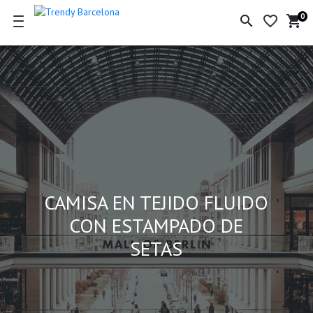
0
search
favorite_border
shopping_cart
Ce
de
la
co
CAMISA EN TEJIDO FLUIDO
CON ESTAMPADO DE
SETAS