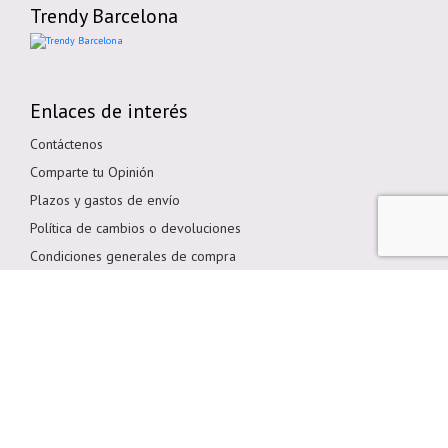
Trendy Barcelona
Enlaces de interés
Contáctenos
Comparte tu Opinión
Plazos y gastos de envío
Política de cambios o devoluciones
Condiciones generales de compra
Política de cookies
Aviso legal
Métodos de pago
Pagar en Tienda
Pago por transferencia bancaria
Pagar con Tarjeta
Bizum