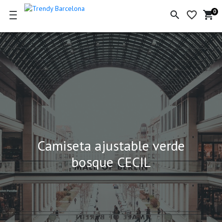
0
search
favorite_border
shopping_cart
Ce
de
la
co
Camiseta ajustable verde
bosque CECIL