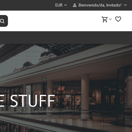
Bienvenido/da, Invitado!
perm_identity
favorite_border
shopping_cart
Buscar productos
TE STUFF