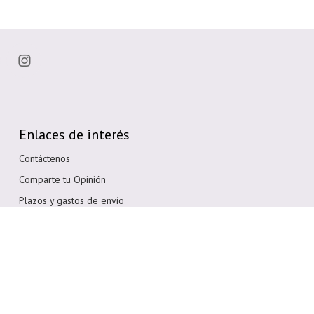
Enlaces de interés
Contáctenos
Comparte tu Opinión
Plazos y gastos de envío
Política de cambios o devoluciones
Condiciones generales de compra
Política de cookies
Aviso legal