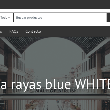
Buscar
productos
s
FAQs
Contacto
a rayas blue WHI