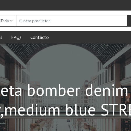
Buscar
productos
s
FAQs
Contacto
eta bomber denim 
,medium blue ST