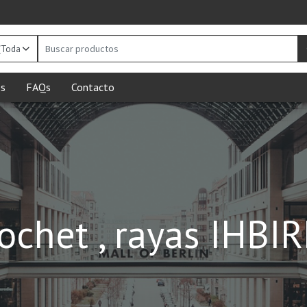
Buscar
productos
s
FAQs
Contacto
ochet , rayas IHBI