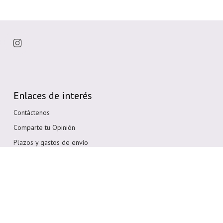
Enlaces de interés
Contáctenos
Comparte tu Opinión
Plazos y gastos de envío
Política de cambios o devoluciones
Condiciones generales de compra
Política de cookies
Aviso legal