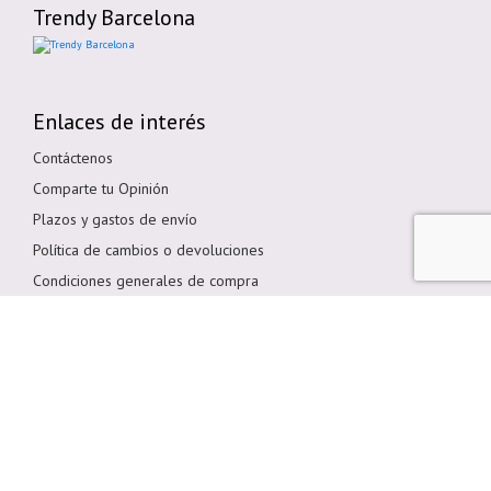
Trendy Barcelona
Enlaces de interés
Contáctenos
Comparte tu Opinión
Plazos y gastos de envío
Política de cambios o devoluciones
Condiciones generales de compra
Política de cookies
Aviso legal
Métodos de pago
Pagar en Tienda
Pago por transferencia bancaria
Pagar con Tarjeta
Bizum