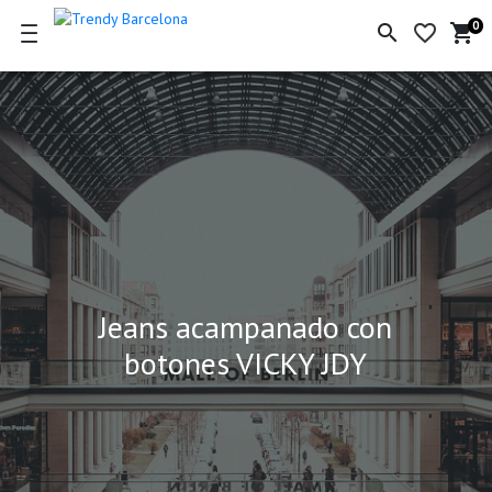
0
search
favorite_border
shopping_cart
Ce
de
la
co
Jeans acampanado con
botones VICKY JDY