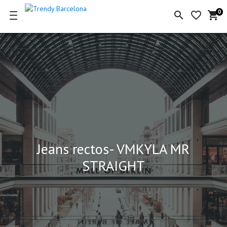
0
search
favorite_border
shopping_cart
Ce
de
la
co
Jeans rectos- VMKYLA MR
STRAIGHT