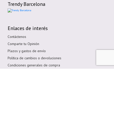
Trendy Barcelona
Enlaces de interés
Contáctenos
Comparte tu Opinión
Plazos y gastos de envío
Política de cambios o devoluciones
Condiciones generales de compra
Política de cookies
Aviso legal
Métodos de pago
Pagar en Tienda
Pago por transferencia bancaria
Pagar con Tarjeta
Bizum