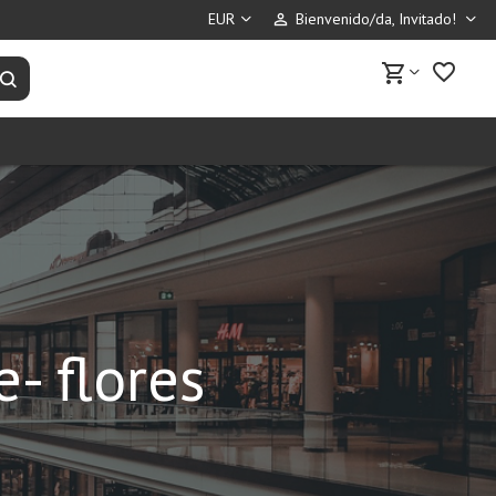
Bienvenido/da, Invitado!
perm_identity
favorite_border
shopping_cart
Buscar productos
- flores