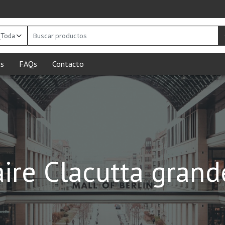
Buscar
productos
s
FAQs
Contacto
ire Clacutta grande