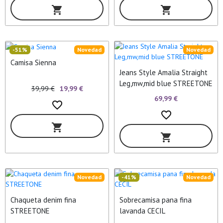
shopping_cart
shopping_cart
-51%
Novedad
Novedad
Camisa Sienna
Jeans Style Amalia Straight
Leg,mw,mid blue STREETONE
39,99 €
19,99 €
69,99 €
favorite_border
favorite_border
shopping_cart
shopping_cart
Novedad
-41%
Novedad
Chaqueta denim fina
Sobrecamisa pana fina
STREETONE
lavanda CECIL