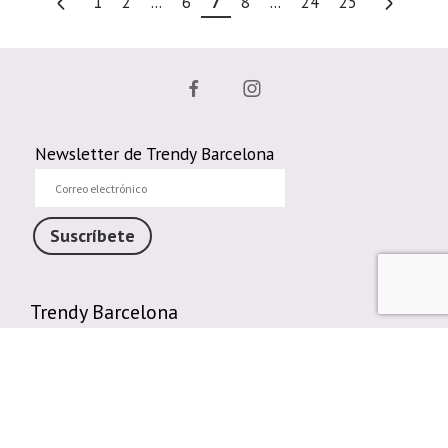
1
2
...
6
7
8
...
24
25
Newsletter de Trendy Barcelona
Correo
electrónico
Suscríbete
Trendy Barcelona
Enlaces de interés
Contáctenos