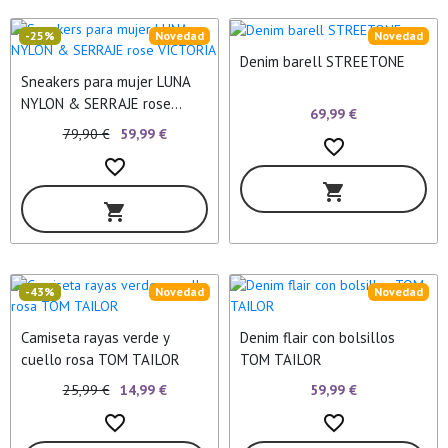
-25%
Novedad
Novedad
Denim barell STREETONE
Sneakers para mujer LUNA
NYLON & SERRAJE rose
69,99 €
VICTORIA
79,90 €
59,99 €
favorite_border
favorite_border
shopping_cart
shopping_cart
-43%
Novedad
Novedad
Camiseta rayas verde y
Denim flair con bolsillos
cuello rosa TOM TAILOR
TOM TAILOR
59,99 €
25,99 €
14,99 €
favorite_border
favorite_border