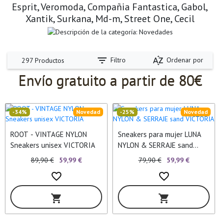
Esprit, Veromoda, Compañia Fantastica, Gabol,
Xantik, Surkana, Md-m, Street One, Cecil
filter_list
sort_by_alpha
Filtro
Ordenar por
297 Productos
Envío gratuito a partir de 80€
-34%
Novedad
-25%
Novedad
ROOT - VINTAGE NYLON
Sneakers para mujer LUNA
Sneakers unisex VICTORIA
NYLON & SERRAJE sand
VICTORIA
89,90 €
59,99 €
79,90 €
59,99 €
favorite_border
favorite_border
shopping_cart
shopping_cart