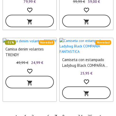
79,99 €
99,99 €
59,00 €
favorite_border
favorite_border
shopping_cart
shopping_cart
-51%
Novedad
Novedad
Camisa denim volantes
TRENDY
Camiseta con estampado
49,99 €
24,99 €
Ladybug Black COMPAÑIA
favorite_border
FANTASTICA
25,95 €
favorite_border
shopping_cart
shopping_cart