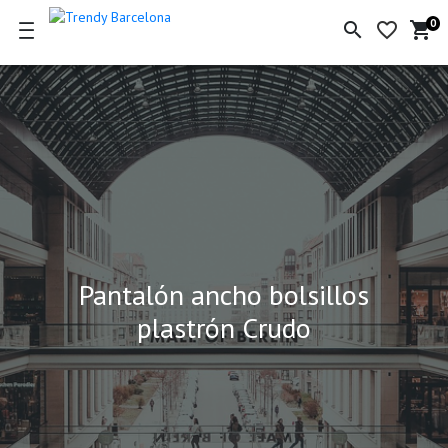
0
search
favorite_border
shopping_cart
Ce
de
la
co
Pantalón ancho bolsillos
plastrón Crudo