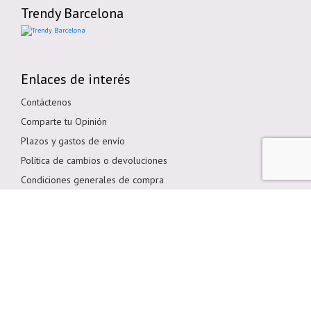
Trendy Barcelona
Enlaces de interés
Contáctenos
Comparte tu Opinión
Plazos y gastos de envío
Política de cambios o devoluciones
Condiciones generales de compra
Política de cookies
Aviso legal
Métodos de pago
Pagar en Tienda
Pago por transferencia bancaria
Pagar con Tarjeta
Bizum