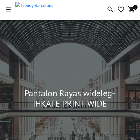
0
search
favorite_border
shopping_cart
Ce
de
la
co
Pantalon Rayas wideleg-
IHKATE PRINT WIDE