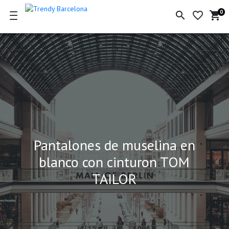
0
search
favorite_border
shopping_cart
Ce
de
la
co
Pantalones de muselina en
blanco con cinturon TOM
TAILOR