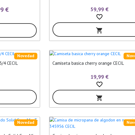
99 €
59,99 €
favorite_border
shopping_cart
Novedad
Nov
3/4 CECIL
Camiseta basica cherry orange CECIL
19,99 €
favorite_border
shopping_cart
Novedad
Nov