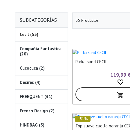
SUBCATEGORÍAS
55 Productos
Cecil (55)
Compañia Fantastica
(20)
Parka sand CECIL
Cucocuca (2)
119,99 
favorite_border
Desires (4)
shopping_cart
FREEQUENT (31)
French Design (2)
-51%
HINDBAG (5)
Top suave cuello naranja CE