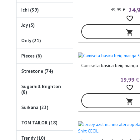
24,
Ichi (39)
49,99 €
favorite_border
Jdy (5)
shopping_cart
Only (21)
Pieces (6)
Camiseta basica beig manga 
Streetone (74)
19,99 €
Sugarhill Brighton
favorite_border
(8)
shopping_cart
Surkana (23)
TOM TAILOR (18)
Trendy (10)