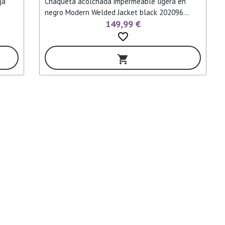
ja
Chaqueta acolchada impermeable ligera en
negro Modern Welded Jacket black 202096
149,99 €
CECIL
favorite_border
shopping_cart