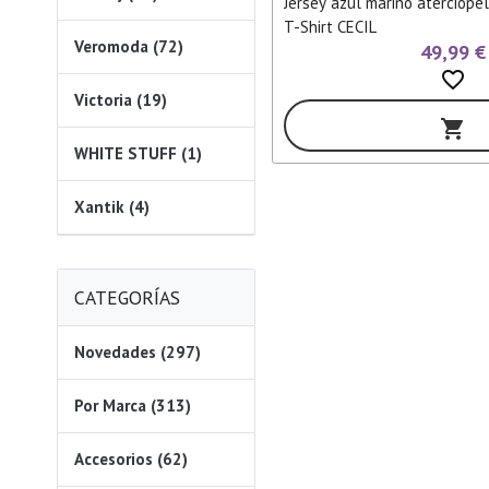
Jersey azul marino aterciope
T-Shirt CECIL
Veromoda (72)
49,99 €
favorite_border
Victoria (19)
shopping_cart
WHITE STUFF (1)
Xantik (4)
CATEGORÍAS
Novedades (297)
Por Marca (313)
Accesorios (62)