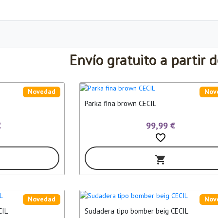
Envío gratuito a partir 
Novedad
Nov
Parka fina brown CECIL
€
99,99 €
favorite_border
shopping_cart
Novedad
Nov
CIL
Sudadera tipo bomber beig CECIL