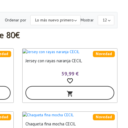
Ordenar por
Mostrar
de 80€
edad
Novedad
Jersey con rayas naranja CECIL
59,99 €
favorite_border
shopping_cart
edad
Novedad
Chaqueta fina mocha CECIL