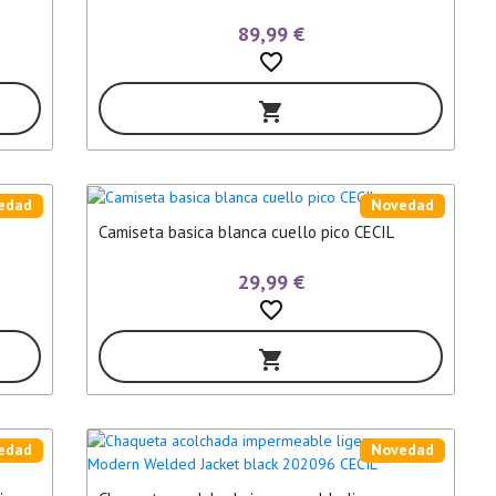
89,99 €
favorite_border
shopping_cart
edad
Novedad
Camiseta basica blanca cuello pico CECIL
29,99 €
favorite_border
shopping_cart
edad
Novedad