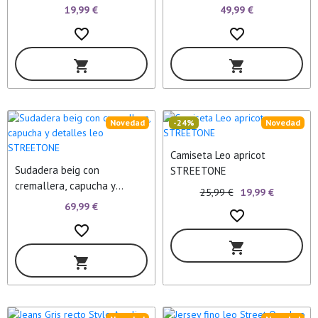
19,99 €
49,99 €
favorite_border
favorite_border
shopping_cart
shopping_cart
Novedad
-24%
Novedad
Camiseta Leo apricot
Sudadera beig con
STREETONE
cremallera, capucha y
25,99 €
19,99 €
detalles leo STREETONE
69,99 €
favorite_border
favorite_border
shopping_cart
shopping_cart