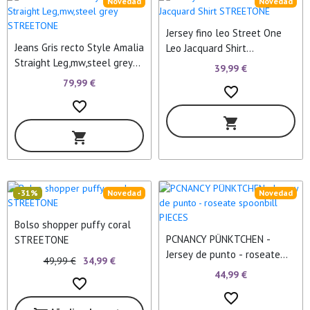
Novedad
Novedad
Jersey fino leo Street One
Jeans Gris recto Style Amalia
Leo Jacquard Shirt
Straight Leg,mw,steel grey
STREETONE
39,99 €
STREETONE
79,99 €
favorite_border
favorite_border
shopping_cart
shopping_cart
-31%
Novedad
Novedad
Bolso shopper puffy coral
PCNANCY PÜNKTCHEN -
STREETONE
Jersey de punto - roseate
49,99 €
34,99 €
spoonbill PIECES
44,99 €
favorite_border
favorite_border