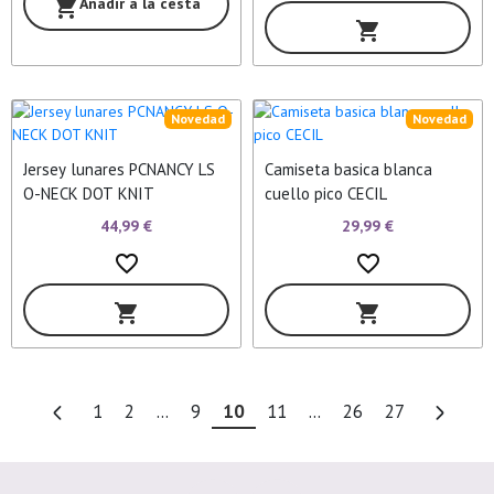
Añadir a la cesta
shopping_cart
shopping_cart
Novedad
Novedad
Jersey lunares PCNANCY LS
Camiseta basica blanca
O-NECK DOT KNIT
cuello pico CECIL
44,99 €
29,99 €
favorite_border
favorite_border
shopping_cart
shopping_cart
1
2
...
9
10
11
...
26
27