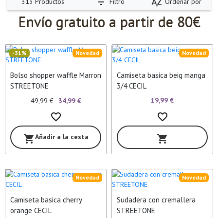
filter_list
sort_by_alpha
Filtro
Ordenar por
313 Productos
Envío gratuito a partir de 80€
-31%
Novedad
Novedad
Bolso shopper waffle Marron
Camiseta basica beig manga
STREETONE
3/4 CECIL
19,99 €
49,99 €
34,99 €
favorite_border
favorite_border
Añadir a la cesta
shopping_cart
shopping_cart
Novedad
Novedad
Camiseta basica cherry
Sudadera con cremallera
orange CECIL
STREETONE