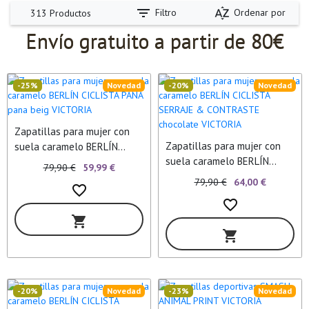
filter_list
sort_by_alpha
Filtro
Ordenar por
313 Productos
Envío gratuito a partir de 80€
-25%
Novedad
-20%
Novedad
Zapatillas para mujer con
Zapatillas para mujer con
suela caramelo BERLÍN
suela caramelo BERLÍN
CICLISTA PANA pana beig
79,90 €
59,99 €
CICLISTA SERRAJE &
VICTORIA
79,90 €
64,00 €
favorite_border
CONTRASTE chocolate
favorite_border
VICTORIA
shopping_cart
shopping_cart
-20%
Novedad
-23%
Novedad