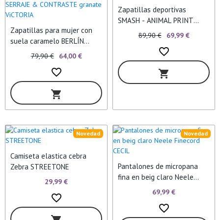
Zapatillas deportivas
SMASH - ANIMAL PRINT
Zapatillas para mujer con
VICTORIA
89,90 €
69,99 €
suela caramelo BERLÍN
favorite_border
CICLISTA SERRAJE &
79,90 €
64,00 €
CONTRASTE granate
favorite_border
shopping_cart
ViCTORIA
shopping_cart
Novedad
Novedad
Camiseta elastica cebra
Pantalones de micropana
Zebra STREETONE
fina en beig claro Neele
29,99 €
Finecord CECIL
69,99 €
favorite_border
favorite_border