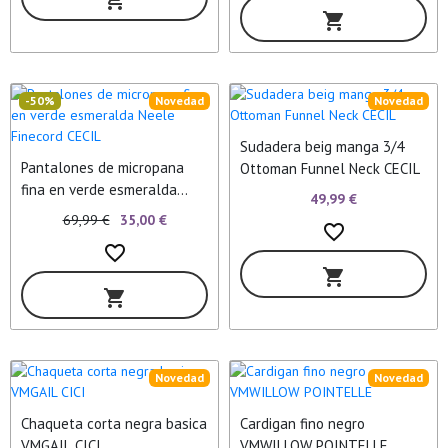
shopping_cart
shopping_cart
-50%
Novedad
Novedad
Sudadera beig manga 3/4
Pantalones de micropana
Ottoman Funnel Neck CECIL
fina en verde esmeralda
49,99 €
Neele Finecord CECIL
69,99 €
35,00 €
favorite_border
favorite_border
shopping_cart
shopping_cart
Novedad
Novedad
Chaqueta corta negra basica
Cardigan fino negro
VMGAIL CICI
VMWILLOW POINTELLE