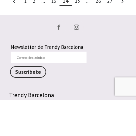
1
2
...
13
14
15
...
26
27
Newsletter de Trendy Barcelona
Correo
electrónico
Suscríbete
Trendy Barcelona
Enlaces de interés
Contáctenos