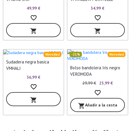
49,99 €
34,99 €
favorite_border
favorite_border
shopping_cart
shopping_cart
Novedad
-21%
Novedad
Sudadera negra basica
Bolso bandolera Iris negro
VMHALI
VEROMODA
36,99 €
29,99 €
23,99 €
favorite_border
favorite_border
shopping_cart
Añadir a la cesta
shopping_cart