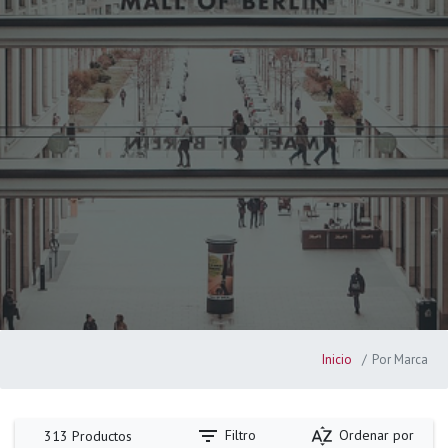
Inicio
Por Marca
filter_list
sort_by_alpha
Filtro
Ordenar por
313 Productos