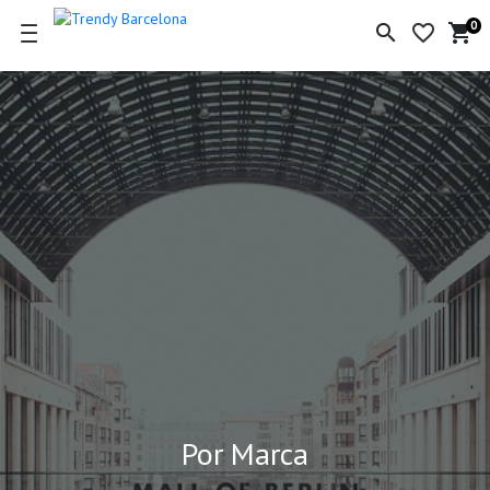
0
search
favorite_border
shopping_cart
Ce
de
la
co
Por Marca