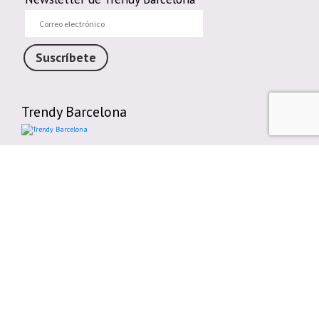
Correo
electrónico
Suscríbete
Trendy Barcelona
Enlaces de interés
Contáctenos
Comparte tu Opinión
Plazos y gastos de envío
Política de cambios o devoluciones
Condiciones generales de compra
Política de cookies