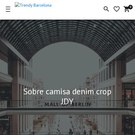
0
search
favorite_border
shopping_cart
Ce
de
la
co
Sobre camisa denim crop
JDY