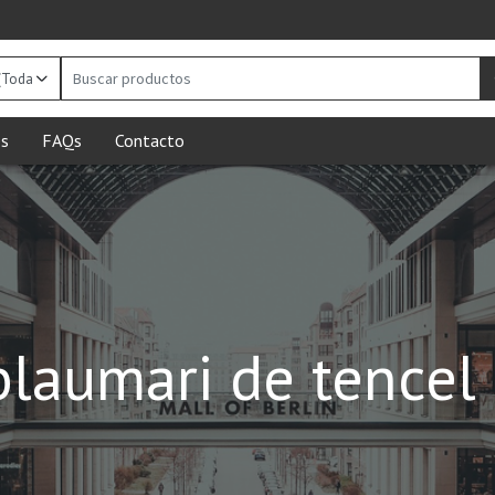
Buscar
productos
s
FAQs
Contacto
 blaumari de tence