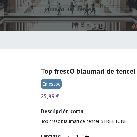
Top frescO blaumari de tenc
En estoc
25,99 €
Descripción corta
Top fresc blaumari de tencel STREETONE
-
+
Cantidad