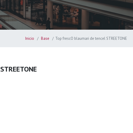
Inicio
Base
Top frescO blaumari de tencel STREETONE
el STREETONE