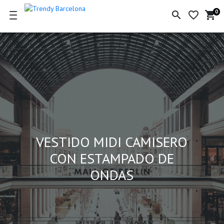
0
search
favorite_border
shopping_cart
Ce
de
la
co
VESTIDO MIDI CAMISERO
CON ESTAMPADO DE
ONDAS