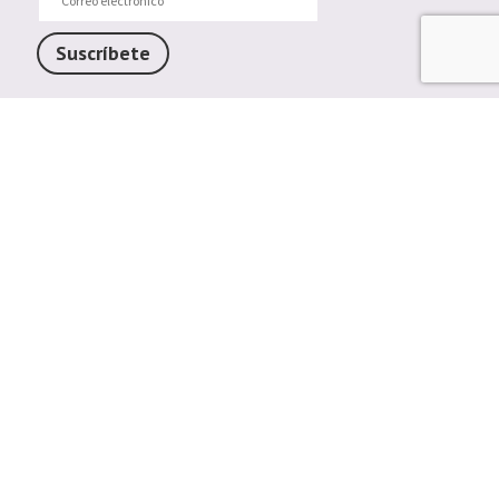
electrónico
Suscríbete
Trendy Barcelona
Enlaces de interés
Contáctenos
Comparte tu Opinión
Plazos y gastos de envío
Política de cambios o devoluciones
Condiciones generales de compra
Política de cookies
Aviso legal