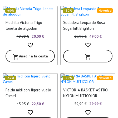
-60%
-30%
Novedad
Mochila Victoria Trigo-
Sudadera Leopardo Rosa
loneta de algodon
Sugarhill Brighton
49,90 €
20,00 €
69,99 €
49,00 €
favorite_border
favorite_border
Añadir a la cesta
shopping_cart
shopping_cart
-52%
-50%
Novedad
Falda midi con ligero vuelo
VICTORIA BASKET ASTRO
Camel
NYLON MULTICOLOR
45,95 €
22,50 €
59,90 €
29,99 €
favorite_border
favorite_border