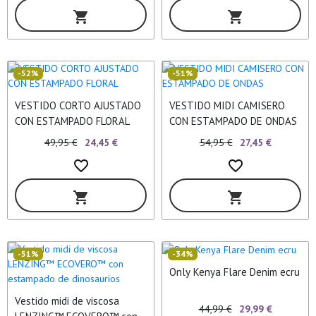
shopping_cart
shopping_cart
-52%
-51%
VESTIDO CORTO AJUSTADO
VESTIDO MIDI CAMISERO
CON ESTAMPADO FLORAL
CON ESTAMPADO DE ONDAS
49,95 €
24,45 €
54,95 €
27,45 €
favorite_border
favorite_border
shopping_cart
shopping_cart
-51%
-34%
Only Kenya Flare Denim ecru
Vestido midi de viscosa
44,99 €
29,99 €