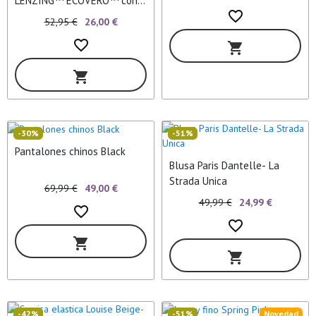
LENZING™ ECOVERO™ con
favorite_border
estampado de dinosaurios
52,95 €
26,00 €
favorite_border
shopping_cart
shopping_cart
-30%
-51%
Pantalones chinos Black
Blusa Paris Dantelle- La
Strada Unica
69,99 €
49,00 €
49,99 €
24,99 €
favorite_border
favorite_border
shopping_cart
shopping_cart
-42%
-51%
Novedad