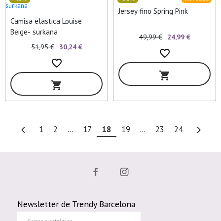
Jersey fino Spring Pink
Camisa elastica Louise
Beige- surkana
49,99 €
24,99 €
51,95 €
30,24 €
favorite_border
favorite_border
shopping_cart
shopping_cart
1
2
...
17
18
19
...
23
24
Newsletter de Trendy Barcelona
Correo