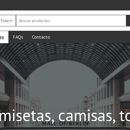
Buscar
productos
es
FAQs
Contacto
misetas, camisas, t