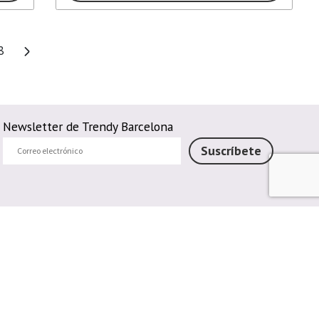
8
Newsletter de Trendy Barcelona
Correo
Suscríbete
electrónico
Métodos de pago
Pagar en Tienda
Pago por transferencia bancaria
Pagar con Tarjeta
Bizum
Métodos de envío
Envío Propio
Recogida en Tienda