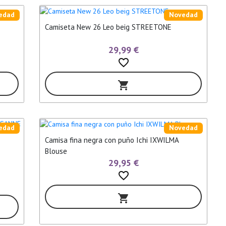
edad
Novedad
Camiseta New 26 Leo beig STREETONE
29,99 €
favorite_border
shopping_cart
edad
Novedad
Camisa fina negra con puño Ichi IXWILMA
Blouse
29,95 €
favorite_border
shopping_cart