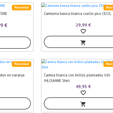
Novedad
Nov
TONE
Camiseta basica blanca cuello pico CECIL
99 €
29,99 €
favorite_border
shopping_cart
Novedad
Nov
don en naranja
Camisa blanca con brillos plateados Ichi
IHLISANNE Shirt
49,95 €
favorite_border
shopping_cart