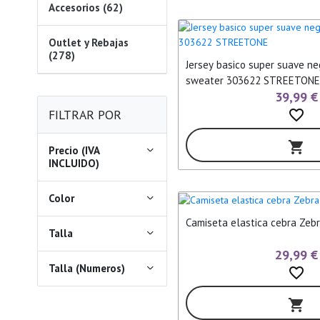
Accesorios (62)
Outlet y Rebajas
(278)
Jersey basico super suave ne
sweater 303622 STREETONE
39,99 €
FILTRAR POR
favorite_border
shopping_cart
Precio (IVA
INCLUIDO)
Color
Camiseta elastica cebra Ze
Talla
29,99 €
Talla (Numeros)
favorite_border
shopping_cart