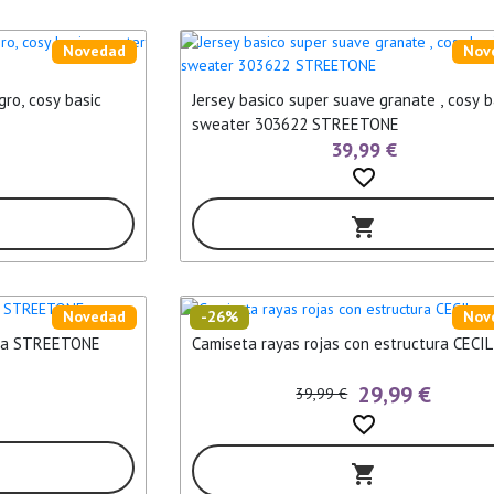
Novedad
Nov
gro, cosy basic
Jersey basico super suave granate , cosy b
sweater 303622 STREETONE
39,99 €
favorite_border
shopping_cart
Novedad
-26%
Nov
bra STREETONE
Camiseta rayas rojas con estructura CECIL
29,99 €
39,99 €
favorite_border
shopping_cart