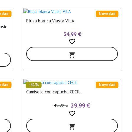
edad
Novedad
Blusa blanca Viasta VILA
asic
34,99 €
favorite_border
shopping_cart
edad
-41%
Novedad
Camiseta con capucha CECIL
29,99 €
49,99 €
favorite_border
shopping_cart