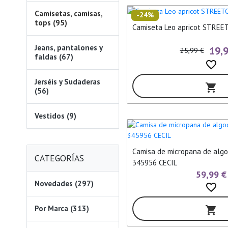
Camisetas, camisas,
-24%
tops (95)
Camiseta Leo apricot STREE
Jeans, pantalones y
19,
25,99 €
faldas (67)
favorite_border
Jerséis y Sudaderas
shopping_cart
(56)
Vestidos (9)
Camisa de micropana de algo
CATEGORÍAS
345956 CECIL
59,99 €
Novedades (297)
favorite_border
Por Marca (313)
shopping_cart